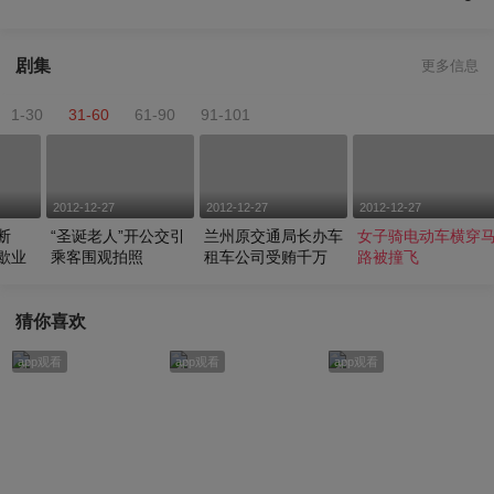
剧集
更多信息
1-30
31-60
61-90
91-101
2012-12-27
2012-12-27
2012-12-27
断
“圣诞老人”开公交引
兰州原交通局长办车
女子骑电动车横穿
歇业
乘客围观拍照
租车公司受贿千万
路被撞飞
猜你喜欢
app观看
app观看
app观看