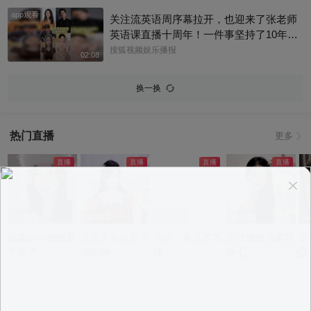
app观看
关注流英语周序幕拉开，也迎来了张老师
英语课直播十周年！一件事坚持了10年真
的太酷了，大家有没有跟着张老师的课
搜狐视频娱乐播报
02:08
程，看见更广阔的世界呢？细数内娱，其
实也藏着不少口语大神，他们一开口就对
换一换
味儿了，飙英文的片段甚至堪比口语范
本。今天咱们盘点英文输出质感拉满的艺
人，应援张老师的英语课。快跟着播报小
热门直播
更多
编一起来感受下什么叫开口即高级吧！@
张朝阳 @张朝阳的英语课 @麦小麦 @搜
狐先知道 @千里眼小当家 @高速公鹿 @
科学探索小组 @涛姐是女神 @狐圈圈 @
阿畅酷酷的 @小丰本丰 @小申小申 @刘
一杯 @Jen的很AI @一张大脸 @团子摘星
app观看
app观看
app观看
app观看
a
星 @元气小梨 @三三及里 @小纪炖蘑菇
温柔的小姐姐爱
是百灵鸟还是学
滴滴，有点才艺
志玲姐姐温柔哄
这
@吃喝玩乐找阿眉 @周沫Momo @小K财
了爱了
猪叫啊~
噢~
睡中~
况
宝书 @断舍离呀 @嘿凤梨like @不咽气的
小超人 @摸鱼兄弟 @直播狐 @小狐 @努
力学习的总结侠
意见反馈
|
PC版
|
APP专区