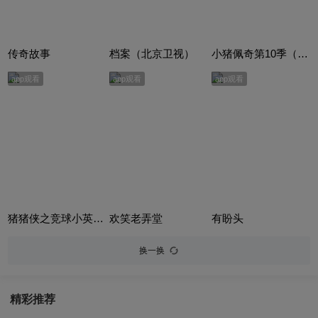
传奇故事
档案（北京卫视）
小猪佩奇第10季（Peppa Pig Season 10）（中文版） 有声音频
app观看
app观看
app观看
猪猪侠之竞球小英雄合集
欢笑老弄堂
有盼头
换一换
精彩推荐