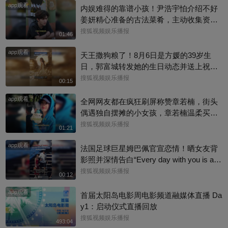
app观看
内娱难得的靠谱小孩！尹浩宇怕介绍不好
姜妍精心准备的古法菜肴，主动收集资料
做PDF菜单，标注菜品地域背景配图，连
搜狐视频娱乐播报
01:46
同事都可以直接拿来使用。还有谁没刷到
app观看
中餐厅这个暖心片段！#尹浩宇 #姜妍
天王撒狗粮了！8月6日是方媛的39岁生
日，郭富城转发她的生日动态并送上祝
福：“祝老婆生日快乐，身体健康，心想事
搜狐视频娱乐播报
00:15
成。”俩人结婚多年，育有3个女儿，日常
app观看
甜蜜幸福~
全网网友都在疯狂刷屏称赞章若楠，街头
偶遇独自摆摊的小女孩，章若楠温柔买下
全部小羊，全程弯腰平视小朋友，一举一
搜狐视频娱乐播报
01:21
动尽显绝佳人品。最打动人的不是花钱全
app观看
包，是她照顾到小孩的自尊心，平等对
法国足球巨星姆巴佩官宣恋情！晒女友背
待，善意又体面，这种细碎的善意真的很
影照并深情告白“Every day with you is a s
圈粉～@星同事 @搜狐综艺 @明星狐 #章
unny day. 有你在的每一天 都是晴天”，据
搜狐视频娱乐播报
00:12
若楠
悉，女方是西班牙女演员埃斯特·埃克斯波
app观看
西托，出演《名校风暴》，祝福祝福~@搜
首届太阳岛电影周电影频道融媒体直播 Da
狐体育 @搜狐跑步 @小申小申
y1：启动仪式直播回放
搜狐视频娱乐播报
493:04