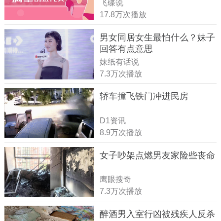
飞碟说
17.8万次播放
男女同居女生最怕什么？妹子
回答有点意思
妹纸有话说
7.3万次播放
轿车撞飞铁门冲进民房
D1资讯
8.9万次播放
女子吵架点燃男友家险些丧命
鹰眼搜奇
7.3万次播放
醉酒男入室行凶被残疾人反杀