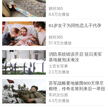
财经365
8.6万次播放
61岁女子为同性恋儿子代孕
财经365
57.9万次播放
消防系统错误开启 驻日美军
基地被泡沫淹没
士官长军事
2.1万次播放
苏军战略要地被围900天弹尽
粮绝，传奇名将到来后一举扭
转战局
军武次位面
4.3万次播放