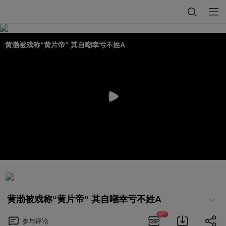
黄渤被戏称“黄片帝” 其自嘲幸亏不姓A
黄渤被戏称“黄片帝” 其自嘲幸亏不姓A
APP
参与
评论