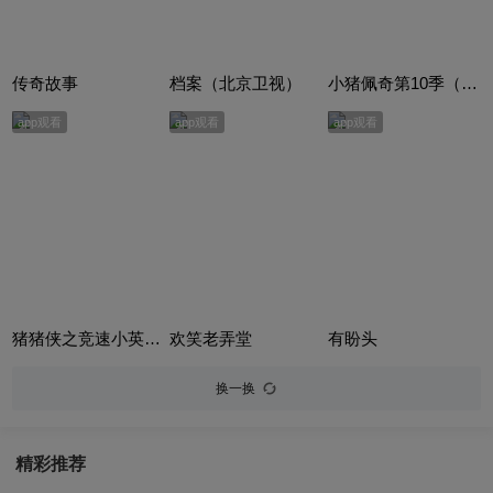
传奇故事
档案（北京卫视）
小猪佩奇第10季（Peppa Pig Season 10）（中文版） 有声音频
app观看
app观看
app观看
猪猪侠之竞速小英雄合集
欢笑老弄堂
有盼头
换一换
精彩推荐