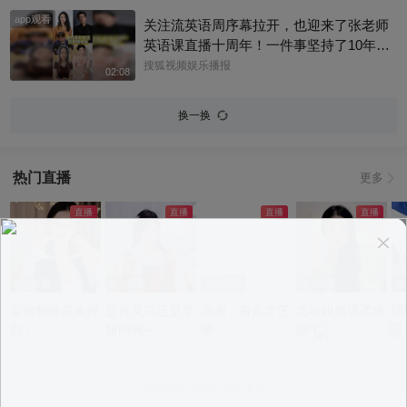
app观看
关注流英语周序幕拉开，也迎来了张老师
英语课直播十周年！一件事坚持了10年真
的太酷了，大家有没有跟着张老师的课
搜狐视频娱乐播报
02:08
程，看见更广阔的世界呢？细数内娱，其
实也藏着不少口语大神，他们一开口就对
换一换
味儿了，飙英文的片段甚至堪比口语范
本。今天咱们盘点英文输出质感拉满的艺
人，应援张老师的英语课。快跟着播报小
热门直播
更多
编一起来感受下什么叫开口即高级吧！@
张朝阳 @张朝阳的英语课 @麦小麦 @搜
狐先知道 @千里眼小当家 @高速公鹿 @
科学探索小组 @涛姐是女神 @狐圈圈 @
阿畅酷酷的 @小丰本丰 @小申小申 @刘
一杯 @Jen的很AI @一张大脸 @团子摘星
app观看
app观看
app观看
app观看
a
星 @元气小梨 @三三及里 @小纪炖蘑菇
安徽貂蝉前来报
是百灵鸟还是学
滴滴，有点才艺
志玲姐姐温柔哄
唱
@吃喝玩乐找阿眉 @周沫Momo @小K财
到！
猪叫啊~
噢~
睡中~
宝书 @断舍离呀 @嘿凤梨like @不咽气的
小超人 @摸鱼兄弟 @直播狐 @小狐 @努
力学习的总结侠
意见反馈
|
PC版
|
APP专区