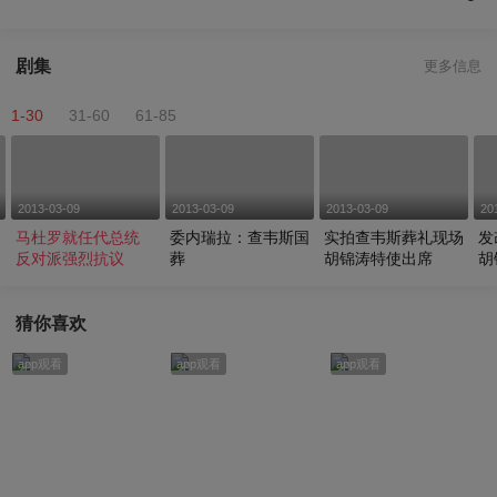
剧集
更多信息
1-30
31-60
61-85
2013-03-09
2013-03-09
2013-03-09
20
马杜罗就任代总统
委内瑞拉：查韦斯国
实拍查韦斯葬礼现场
发
反对派强烈抗议
葬
胡锦涛特使出席
胡
礼
猜你喜欢
app观看
app观看
app观看