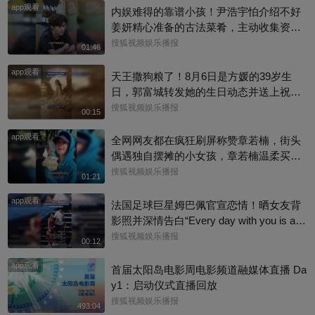
app观看
内娱难得的靠谱小孩！尹浩宇怕介绍不好
姜妍精心准备的古法菜肴，主动收集资料
做PDF菜单，标注菜品地域背景配图，连
搜狐视频娱乐播报
01:46
同事都可以直接拿来使用。还有谁没刷到
app观看
中餐厅这个暖心片段！#尹浩宇 #姜妍
天王撒狗粮了！8月6日是方媛的39岁生
日，郭富城转发她的生日动态并送上祝
福：“祝老婆生日快乐，身体健康，心想事
搜狐视频娱乐播报
00:15
成。”俩人结婚多年，育有3个女儿，日常
app观看
甜蜜幸福~
全网网友都在疯狂刷屏称赞章若楠，街头
偶遇独自摆摊的小女孩，章若楠温柔买下
全部小羊，全程弯腰平视小朋友，一举一
搜狐视频娱乐播报
01:21
动尽显绝佳人品。最打动人的不是花钱全
app观看
包，是她照顾到小孩的自尊心，平等对
法国足球巨星姆巴佩官宣恋情！晒女友背
待，善意又体面，这种细碎的善意真的很
影照并深情告白“Every day with you is a s
圈粉～@星同事 @搜狐综艺 @明星狐 #章
unny day. 有你在的每一天 都是晴天”，据
搜狐视频娱乐播报
00:12
若楠
悉，女方是西班牙女演员埃斯特·埃克斯波
app观看
西托，出演《名校风暴》，祝福祝福~@搜
首届太阳岛电影周电影频道融媒体直播 Da
狐体育 @搜狐跑步 @小申小申
y1：启动仪式直播回放
搜狐视频娱乐播报
493:04