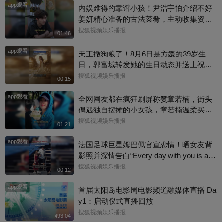
app观看
内娱难得的靠谱小孩！尹浩宇怕介绍不好
姜妍精心准备的古法菜肴，主动收集资料
做PDF菜单，标注菜品地域背景配图，连
搜狐视频娱乐播报
01:46
同事都可以直接拿来使用。还有谁没刷到
app观看
中餐厅这个暖心片段！#尹浩宇 #姜妍
天王撒狗粮了！8月6日是方媛的39岁生
日，郭富城转发她的生日动态并送上祝
福：“祝老婆生日快乐，身体健康，心想事
搜狐视频娱乐播报
00:15
成。”俩人结婚多年，育有3个女儿，日常
app观看
甜蜜幸福~
全网网友都在疯狂刷屏称赞章若楠，街头
偶遇独自摆摊的小女孩，章若楠温柔买下
全部小羊，全程弯腰平视小朋友，一举一
搜狐视频娱乐播报
01:21
动尽显绝佳人品。最打动人的不是花钱全
app观看
包，是她照顾到小孩的自尊心，平等对
法国足球巨星姆巴佩官宣恋情！晒女友背
待，善意又体面，这种细碎的善意真的很
影照并深情告白“Every day with you is a s
圈粉～@星同事 @搜狐综艺 @明星狐 #章
unny day. 有你在的每一天 都是晴天”，据
搜狐视频娱乐播报
00:12
若楠
悉，女方是西班牙女演员埃斯特·埃克斯波
app观看
西托，出演《名校风暴》，祝福祝福~@搜
首届太阳岛电影周电影频道融媒体直播 Da
狐体育 @搜狐跑步 @小申小申
y1：启动仪式直播回放
搜狐视频娱乐播报
493:04