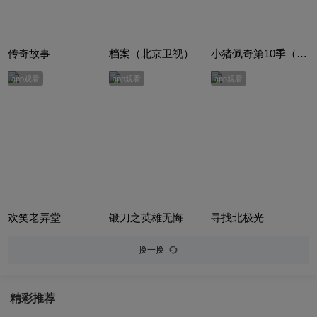
传奇故事
档案（北京卫视）
小猪佩奇第10季（Peppa Pig Season 10）（中文版） 有声音频
app观看
app观看
app观看
欢笑老弄堂
锻刀之英雄无悔
寻找北极光
换一换
精彩推荐