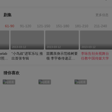
剧集
更多信息
61-90
91-120
121-150
151-180
181-210
211-240
2013-03-12
2013-03-12
2013-03-12
lab
“小鸟叔”进军乐坛 推
苗圃亲身示范植树要
李咏告别央视舞台
窜照走
出首张专辑
领 李宇春传递正能
任教中国传媒大学
量
猜你喜欢
app观看
app观看
app观看