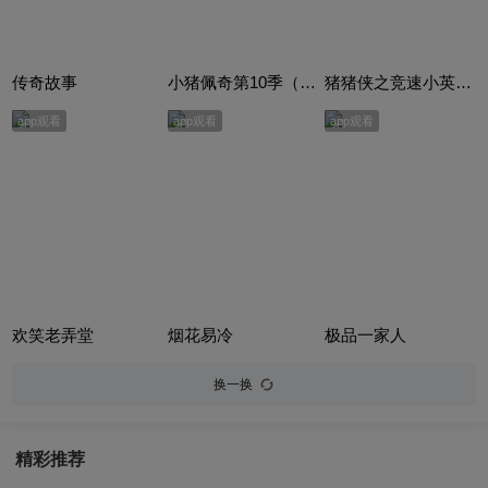
传奇故事
小猪佩奇第10季（Peppa Pig Season 10）（中文版） 有声音频
猪猪侠之竞速小英雄合集
app观看
app观看
app观看
欢笑老弄堂
烟花易冷
极品一家人
换一换
精彩推荐