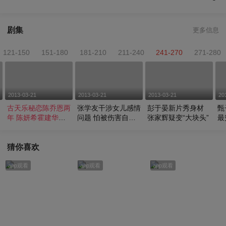
剧集
更多信息
121-150
151-180
181-210
211-240
241-270
271-280
2013-03-21
2013-03-21
2013-03-21
20
古天乐秘恋陈乔恩两
张学友干涉女儿感情
彭于晏新片秀身材
甄
年 陈妍希霍建华加
问题 怕被伤害自称
张家辉疑变“大块头”
最
入成四角恋
报应
块
猜你喜欢
app观看
app观看
app观看