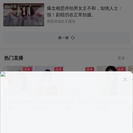
app观看
爆念相思停拍男女主不和，知情人士：
假！剧组仍在正常拍摄。
搜狐视频娱乐播报
00:32
换一换
热门直播
更多
app观看
app观看
app观看
app观看
a
温柔的小姐姐爱
是百灵鸟还是学
滴滴，有点才艺
志玲姐姐温柔哄
天
了爱了
猪叫啊~
噢~
睡中~
短
不
意见反馈
|
PC版
|
APP专区