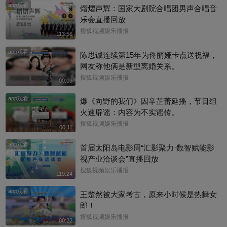
app观看
熠熠声辉：国家大剧院合唱团男声合唱音
乐会直播回放
搜狐视频娱乐播报
113:56
app观看
陈思诚连续第15年为佟丽娅卡点送祝福，
网友称他俩是新型离婚关系。
搜狐视频娱乐播报
00:09
app观看
爆《向野的我们》因辛芷蕾延播，节目组
火速辟谣：内容为不实谣传。
搜狐视频娱乐播报
00:11
app观看
首届太阳岛电影周“汇影聚力·数智赋能影
视产业洽谈会”直播回放
搜狐视频娱乐播报
119:24
app观看
王楚然被大家考古，原来小时候是热舞女
郎！
搜狐视频娱乐播报
00:22