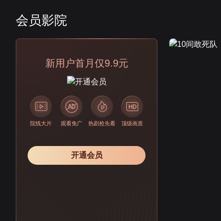
会员影院
会员
新用户首月仅9.9元
院线大片
观看免广
热剧抢先看
顶级画质
开通会员