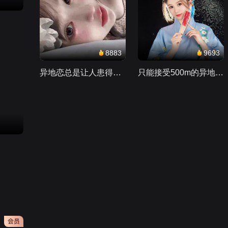
春天的爱第1集
89万
8883
9693
异地恋总是让人患得患失。。。
只能接受500m的异地恋，电动车没电了......
第01集：BBQ战争
36万
黄石第四季（Yellowsto
ne Season 4）第1集
846万