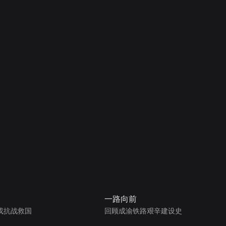
一路向前
戎抗战救国
回顾成渝铁路艰辛建设史