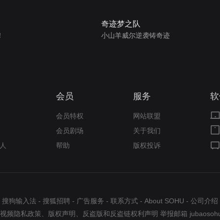
奇迹梦之队
！
小山羊威尔逆袭铸奇迹
会员
服务
软
会员特权
网站联盟
会员剧场
关于我们
人
帮助
版权投诉
搜狗输入法
-
搜狐招聘
-
广告服务
-
联系方式
-
About SOHU
-
公司介绍
视频隐私政策
、
版权声明
、
反盗版和反盗链权利声明
举报邮箱
jubaosoh