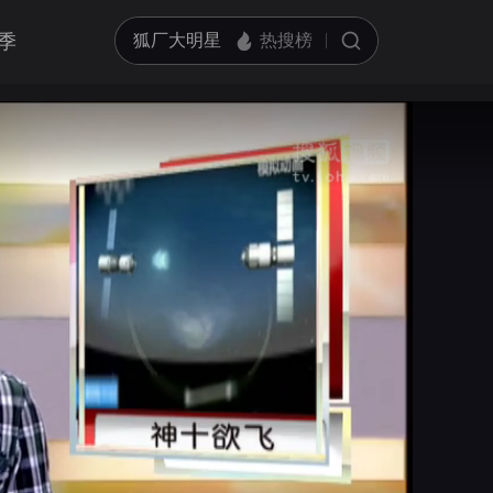
季
亮度
标准
饱和度
100
循环播放
对比度
100
跳过片头片尾