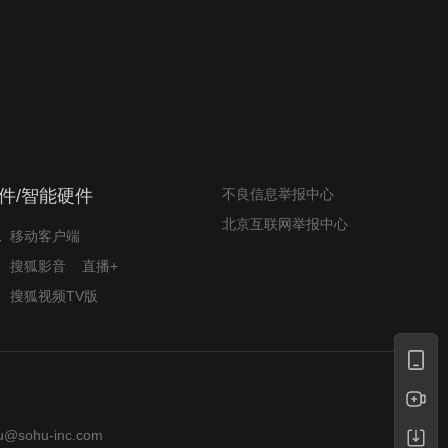
我的表兄维尼
律师文尼法庭无知遭监禁
件/智能硬件
不良信息举报中心
北京互联网举报中心
移动客户端
搜狐影音
直播+
搜狐视频TV版
u@sohu-inc.com