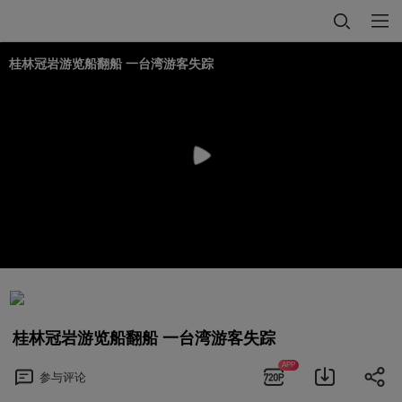
桂林冠岩游览船翻船 一台湾游客失踪
桂林冠岩游览船翻船 一台湾游客失踪
APP
参与
评论