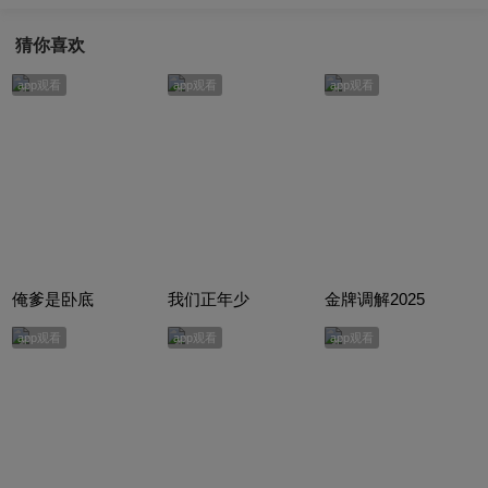
猜你喜欢
app观看
app观看
app观看
俺爹是卧底
我们正年少
金牌调解2025
app观看
app观看
app观看