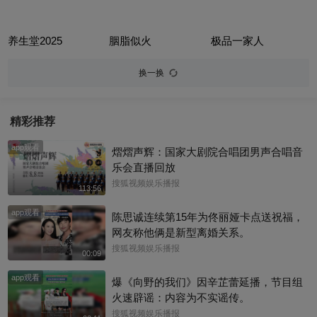
养生堂2025
胭脂似火
极品一家人
换一换
精彩推荐
app观看
熠熠声辉：国家大剧院合唱团男声合唱音
乐会直播回放
搜狐视频娱乐播报
113:56
app观看
陈思诚连续第15年为佟丽娅卡点送祝福，
网友称他俩是新型离婚关系。
搜狐视频娱乐播报
00:09
app观看
爆《向野的我们》因辛芷蕾延播，节目组
火速辟谣：内容为不实谣传。
搜狐视频娱乐播报