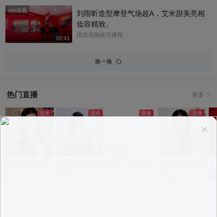
app观看
刘雨昕造型摩登气场超A，艾米甜美亮相
妆容精致。
搜狐视频娱乐播报
00:43
换一换
热门直播
更多
app观看
app观看
app观看
app观看
a
安徽貂蝉前来报
是百灵鸟还是学
滴滴，有点才艺
志玲姐姐温柔哄
辣
到！
猪叫啊~
噢~
睡中~
线
意见反馈
|
PC版
|
APP专区