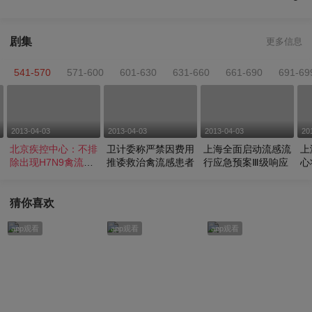
剧集
更多信息
541-570
571-600
601-630
631-660
661-690
691-69
2013-04-03
2013-04-03
2013-04-03
20
北京疾控中心：不排
卫计委称严禁因费用
上海全面启动流感流
上
除出现H7N9禽流感
推诿救治禽流感患者
行应急预案Ⅲ级响应
心
病例的可能
9
猜你喜欢
app观看
app观看
app观看