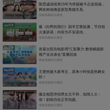
app观看
陈思诚连续第15年为佟丽娅卡点送祝福，
网友称他俩是新型离婚关系。
搜狐视频娱乐播报
00:09
app观看
爆《向野的我们》因辛芷蕾延播，节目组
火速辟谣：内容为不实谣传。
搜狐视频娱乐播报
00:11
app观看
首届太阳岛电影周“汇影聚力·数智赋能影
视产业洽谈会”直播回放
搜狐视频娱乐播报
119:24
app观看
王楚然被大家考古，原来小时候是热舞女
郎！
搜狐视频娱乐播报
00:22
app观看
爆念相思停拍男女主不和，知情人士：
假！剧组仍在正常拍摄。
搜狐视频娱乐播报
00:32