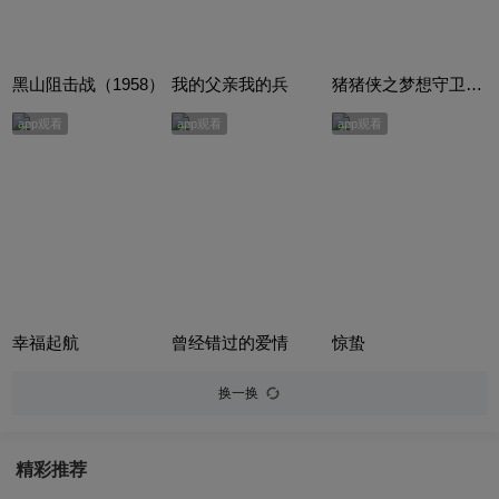
黑山阻击战（1958）
我的父亲我的兵
猪猪侠之梦想守卫者（上部）
app观看
app观看
app观看
幸福起航
曾经错过的爱情
惊蛰
换一换
精彩推荐