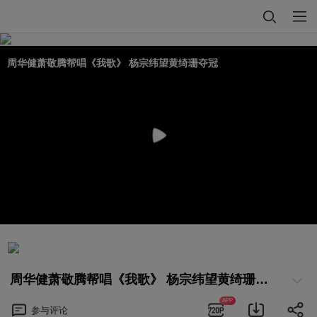
周华健萧敬腾帮唱《我歌》 杨宗纬望黄绮珊夺冠
周华健萧敬腾帮唱《我歌》 杨宗纬望黄绮珊夺冠
APP
参与
评论