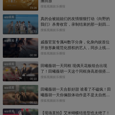
播回放
搜狐视频娱乐播报
73:28
app观看
真的会被姐姐们的友情狠狠打动《向野的
我们》杀青收官，录制结束的那一刻四个
姐姐全都哭了，抱在一起满是不舍。十五
搜狐视频娱乐播报
01:33
天新疆旷野自驾，一路相伴同苦同乐，这
app观看
份情谊并没有随着节目结束画上句号。大
戚薇官宣专属AI数字分身，化身内娱首位
家已经提前约定好了，往后还要一起奔赴
开放形象规范化授权的艺人，同步上线其
下一场属于她们的旅行，期待姐姐们的私
主演的末世AI漫剧！区别于复刻真人，戚
搜狐视频娱乐播报
00:38
下赴约！#辛芷蕾 #李宇春
薇亲自调校AI角色神态、原声配音把控细
app观看
节。面对AI盗脸乱象，她跳出被动维权的
田曦薇胡一天同框 现偶天花板组合出现
固有模式，主动划定合规使用边界，既开
了！田曦薇胡一天这个同框身高差很搭
拓数字内容新赛道，也为艺人肖像版权防
呀，一高一低温柔适配，光是同框就已经
搜狐视频娱乐播报
00:10
护探索出新思路#戚薇 #漫剧
磕到了#田曦薇 #天才女友
app观看
田曦薇胡一天合影好甜 谁看了不磕疯！田
曦薇胡一天你倆肢体动作是不是太自然
了，下意识的互动松弛又好嗑，现偶CP感
搜狐视频娱乐播报
00:12
直接拉满#田曦薇 #天才女友
app观看
【现场直拍】艾米蝴蝶结造型也太绝了！