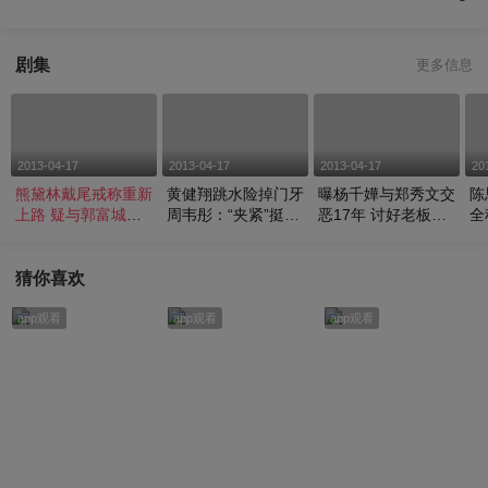
剧集
更多信息
2013-04-17
2013-04-17
2013-04-17
20
熊黛林戴尾戒称重新
黄健翔跳水险掉门牙
曝杨千嬅与郑秀文交
陈
上路 疑与郭富城分
周韦彤：“夹紧”挺好
恶17年 讨好老板夺
全
手
玩
影后
猜你喜欢
app观看
app观看
app观看