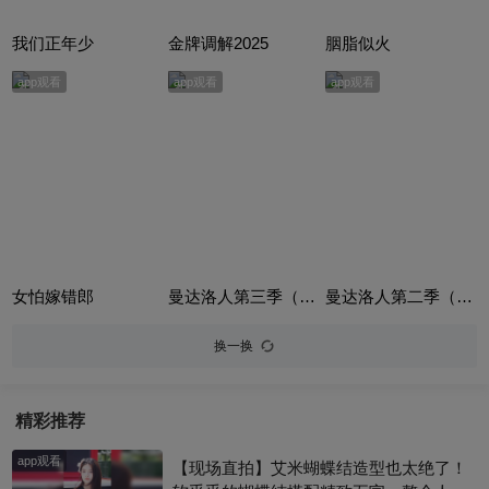
我们正年少
金牌调解2025
胭脂似火
app观看
app观看
app观看
女怕嫁错郎
曼达洛人第三季（The Mandalorian Season 3）
曼达洛人第二季（The Mandalorian Season 2）
换一换
精彩推荐
app观看
【现场直拍】艾米蝴蝶结造型也太绝了！