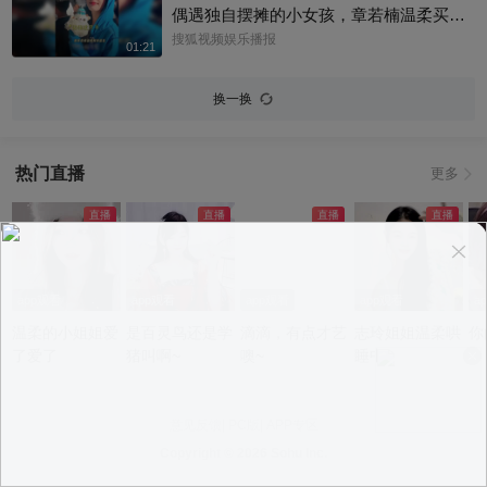
偶遇独自摆摊的小女孩，章若楠温柔买下
全部小羊，全程弯腰平视小朋友，一举一
搜狐视频娱乐播报
01:21
动尽显绝佳人品。最打动人的不是花钱全
包，是她照顾到小孩的自尊心，平等对
换一换
待，善意又体面，这种细碎的善意真的很
圈粉～@星同事 @搜狐综艺 @明星狐 #章
若楠
热门直播
更多
app观看
app观看
app观看
app观看
a
温柔的小姐姐爱
是百灵鸟还是学
滴滴，有点才艺
志玲姐姐温柔哄
你
了爱了
猪叫啊~
噢~
睡中~
意见反馈
|
PC版
|
APP专区
Copyright ©
2026 Sohu Inc.