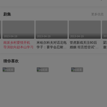
剧集
更多信息
2013-04-19
2013-04-19
2013-04-19
20
南派乡村爱情开机
米哈尔科夫对话北电
管虎新戏关注80后
梁
解
导演欲向赵本山学习
学子：要学会忍耐和
婚姻 坦言想尝试“闪
邀
幽默
婚”
猜你喜欢
app观看
app观看
app观看