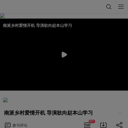
南派乡村爱情开机 导演欲向赵本山学习
南派乡村爱情开机 导演欲向赵本山学习
APP
参与
评论