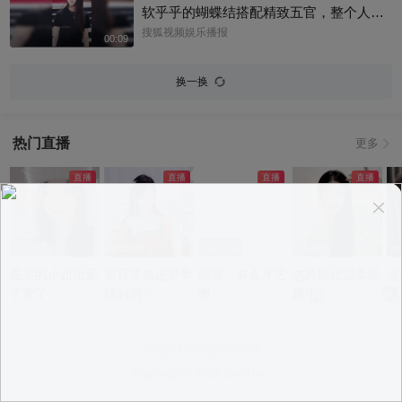
软乎乎的蝴蝶结搭配精致五官，整个人灵
气满满难怪大家都说艾米是大花幼年体，
搜狐视频娱乐播报
00:09
天生自带镜头氛围感～#艾米
换一换
热门直播
更多
app观看
app观看
app观看
app观看
a
温柔的小姐姐爱
是百灵鸟还是学
滴滴，有点才艺
志玲姐姐温柔哄
这
了爱了
猪叫啊~
噢~
睡中~
况
意见反馈
|
PC版
|
APP专区
Copyright ©
2026 Sohu Inc.