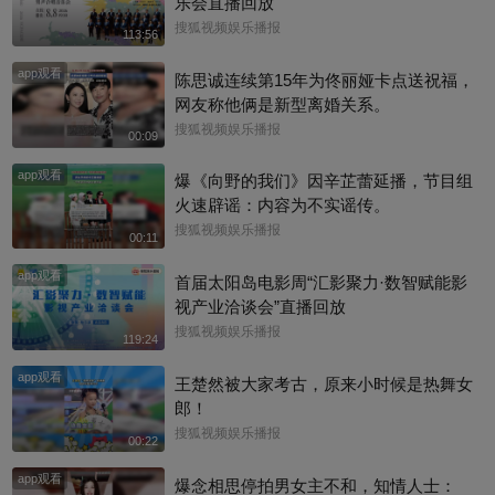
乐会直播回放
搜狐视频娱乐播报
113:56
app观看
陈思诚连续第15年为佟丽娅卡点送祝福，
网友称他俩是新型离婚关系。
搜狐视频娱乐播报
00:09
app观看
爆《向野的我们》因辛芷蕾延播，节目组
火速辟谣：内容为不实谣传。
搜狐视频娱乐播报
00:11
app观看
首届太阳岛电影周“汇影聚力·数智赋能影
视产业洽谈会”直播回放
搜狐视频娱乐播报
119:24
app观看
王楚然被大家考古，原来小时候是热舞女
郎！
搜狐视频娱乐播报
00:22
app观看
爆念相思停拍男女主不和，知情人士：