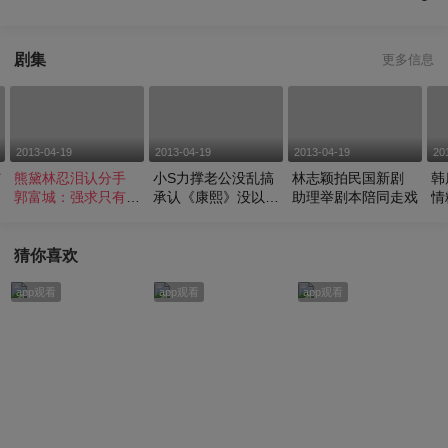
剧集
更多信息
2013-04-19
2013-04-19
2013-04-19
20
与
熊黛林忍泪认分手
小S力撑老公没乱搞
林志颖拍民国新剧
韩
郭富城：强求只有痛
承认《康熙》没以前
助理举剧本陪同走戏
情
苦
好看
猜你喜欢
app观看
app观看
app观看