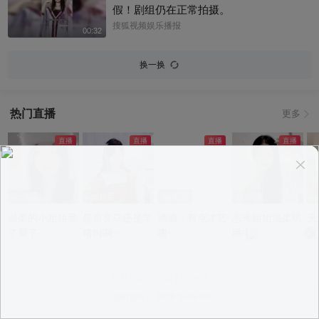
假！剧组仍在正常拍摄。
搜狐视频娱乐播报
00:32
换一换
热门直播
更多
app观看
app观看
app观看
app观看
a
温柔的小姐姐爱
是百灵鸟还是学
滴滴，有点才艺
志玲姐姐温柔哄
天
了爱了
猪叫啊~
噢~
睡中~
短
不
意见反馈
|
PC版
|
APP专区
Copyright ©
2026 Sohu Inc.