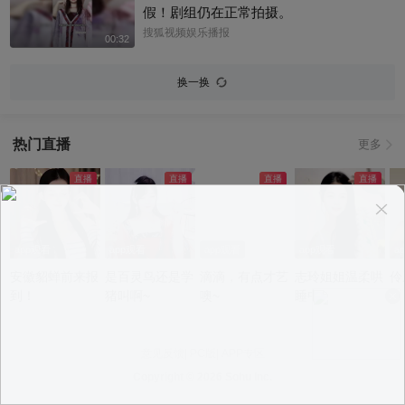
假！剧组仍在正常拍摄。
搜狐视频娱乐播报
00:32
换一换
热门直播
更多
app观看
app观看
app观看
app观看
a
安徽貂蝉前来报
是百灵鸟还是学
滴滴，有点才艺
志玲姐姐温柔哄
伶
到！
猪叫啊~
噢~
睡中~
意见反馈
|
PC版
|
APP专区
Copyright ©
2026 Sohu Inc.