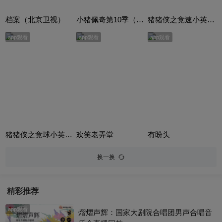
档案（北京卫视）
小猪佩奇第10季（Peppa Pig Season 10）（中文版） 有声音频
猪猪侠之竞速小英雄合集
app观看
app观看
app观看
猪猪侠之竞球小英雄合集
欢笑老弄堂
有盼头
换一换
精彩推荐
app观看
熠熠声辉：国家大剧院合唱团男声合唱音