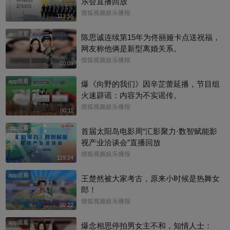
乐会直播回放
搜狐视频娱乐播报
113:56
app观看
陈思诚连续第15年为佟丽娅卡点送祝福，
网友称他俩是新型离婚关系。
搜狐视频娱乐播报
00:09
app观看
爆《向野的我们》因辛芷蕾延播，节目组
火速辟谣：内容为不实谣传。
搜狐视频娱乐播报
00:11
app观看
首届太阳岛电影周“汇影聚力·数智赋能影
视产业洽谈会”直播回放
搜狐视频娱乐播报
119:24
app观看
王楚然被大家考古，原来小时候是热舞女
郎！
搜狐视频娱乐播报
00:22
app观看
爆念相思停拍男女主不和，知情人士：