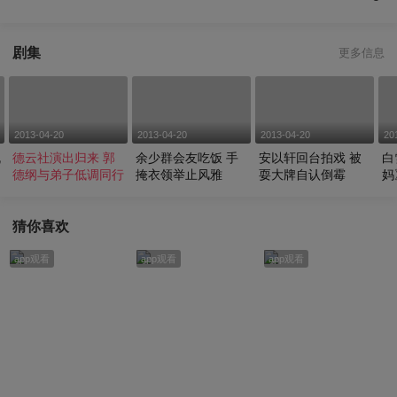
剧集
更多信息
2013-04-20
2013-04-20
2013-04-20
20
机
德云社演出归来 郭
余少群会友吃饭 手
安以轩回台拍戏 被
白
德纲与弟子低调同行
掩衣领举止风雅
耍大牌自认倒霉
妈
猜你喜欢
app观看
app观看
app观看