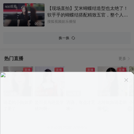
直接拉满#田曦薇 #天才女友
app观看
【现场直拍】艾米蝴蝶结造型也太绝了！
软乎乎的蝴蝶结搭配精致五官，整个人灵
气满满难怪大家都说艾米是大花幼年体，
搜狐视频娱乐播报
00:09
天生自带镜头氛围感～#艾米
换一换
热门直播
更多
app观看
app观看
app观看
app观看
a
温柔的小姐姐爱
是百灵鸟还是学
滴滴，有点才艺
志玲姐姐温柔哄
小
了爱了
猪叫啊~
噢~
睡中~
意见反馈
|
PC版
|
APP专区