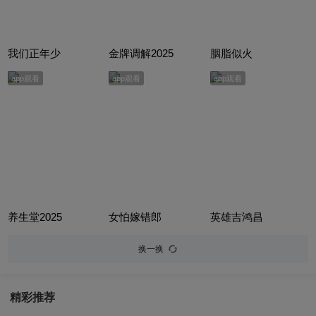
我们正年少
金牌调解2025
胭脂似火
app观看
app观看
app观看
养生堂2025
女怕嫁错郎
英雄吉鸿昌
换一换
精彩推荐