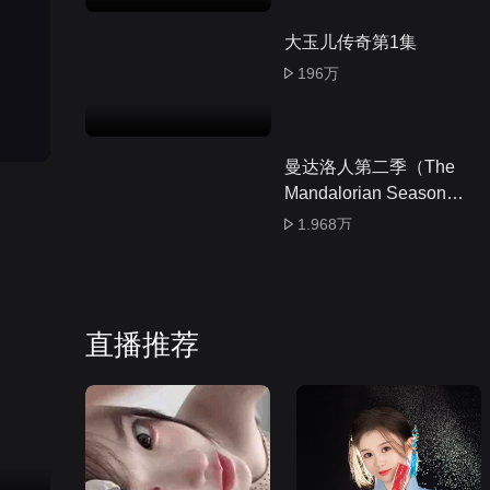
大玉儿传奇第1集
196万
曼达洛人第二季（The
Mandalorian Season
2）第1集
1,968万
红腰鼓第1集
138万
直播推荐
第1集：DJ奥伦唱歌也
太好听了！黏土身体是
不是更还原，下次再做
32,758