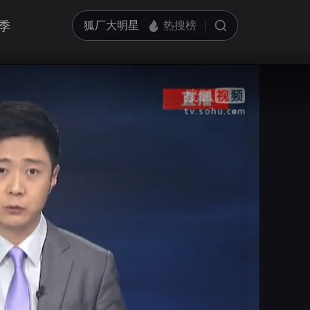
季
亮度
标准
饱和度
100
循环播放
对比度
100
跳过片头片尾