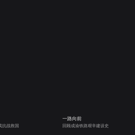
一路向前
戎抗战救国
回顾成渝铁路艰辛建设史