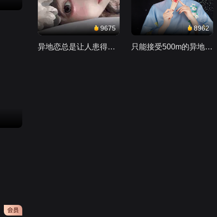
谁呢？
第1集：泥坑
9675
8962
1.7亿
异地恋总是让人患得患失。。。
只能接受500m的异地恋，电动车没电了......
小重逢第1集
78万
桐柏英雄第1集
29万