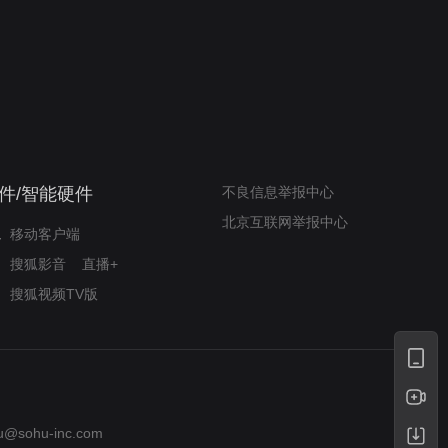
我的表兄维尼
律师文尼法庭无知遭监禁
件/智能硬件
不良信息举报中心
北京互联网举报中心
移动客户端
搜狐影音
直播+
搜狐视频TV版
u@sohu-inc.com