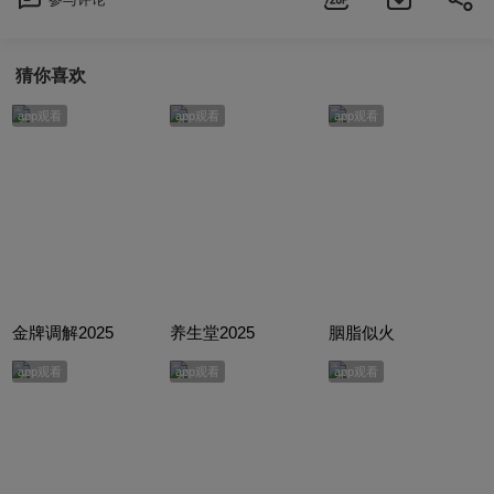
猜你喜欢
app观看
app观看
app观看
金牌调解2025
养生堂2025
胭脂似火
app观看
app观看
app观看