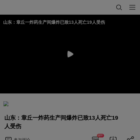
山东：章丘一炸药生产间爆炸已致13人死亡19人受伤
山东：章丘一炸药生产间爆炸已致13人死亡19
人受伤
APP
参与
评论