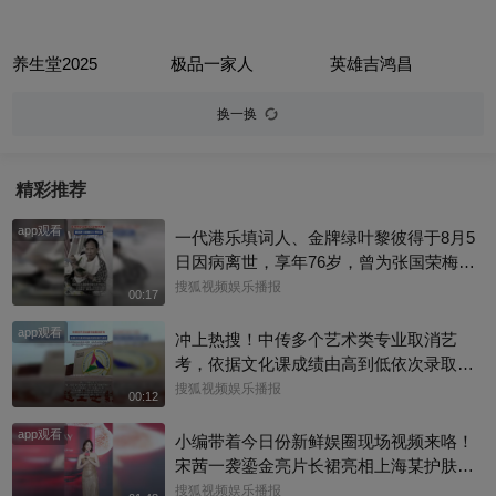
养生堂2025
极品一家人
英雄吉鸿昌
换一换
精彩推荐
app观看
一代港乐填词人、金牌绿叶黎彼得于8月5
日因病离世，享年76岁，曾为张国荣梅艳
芳歌曲填词，也曾参演《逃学威龙》《鹿
搜狐视频娱乐播报
00:17
鼎记》《唐伯虎点秋香》等作品。从幕后
app观看
填词到幕前演戏，他把自己活成了香港流
冲上热搜！中传多个艺术类专业取消艺
行文化的一个符号。一路走好！
考，依据文化课成绩由高到低依次录取，
校方工作人员回复称：并不是取消艺考，
搜狐视频娱乐播报
00:12
只是调整了一些专业的录取方式
app观看
小编带着今日份新鲜娱圈现场视频来咯！
宋茜一袭鎏金亮片长裙亮相上海某护肤品
牌举办的新品发布会，活动上，她教学护
搜狐视频娱乐播报