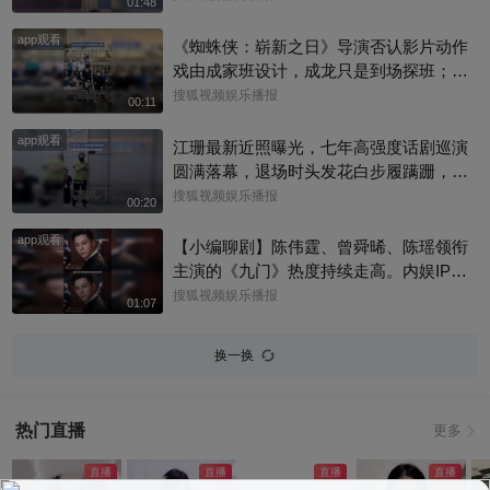
01:48
肤操，还透露了近况，一起来看看现场还
app观看
有哪些趣事吧#宋茜
《蜘蛛侠：崭新之日》导演否认影片动作
戏由成家班设计，成龙只是到场探班；本
片武指张鹏师从成家班的布拉德·艾伦，成
搜狐视频娱乐播报
00:11
龙也曾认证他是成家班第七代成员！
app观看
江珊最新近照曝光，七年高强度话剧巡演
圆满落幕，退场时头发花白步履蹒跚，手
捂胸口状态疲惫
搜狐视频娱乐播报
00:20
app观看
【小编聊剧】陈伟霆、曾舜晞、陈瑶领衔
主演的《九门》热度持续走高。内娱IP改
编难得一见！陈伟霆版张启山，盗墓笔记
搜狐视频娱乐播报
01:07
宇宙里为数不多真人反哺纸片人的角色。
你心中张启山的样子？评论区聊聊吧@上
换一换
戏啦 @星同事 @小申小申 @小纪炖蘑菇
@名人狐 @元气小梨 @一张大脸 @搜狐
视频影展 #九门 #陈伟霆
热门直播
更多