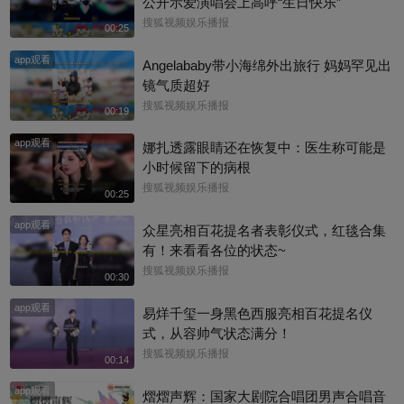
公开示爱演唱会上高呼“生日快乐”
搜狐视频娱乐播报
00:25
app观看
Angelababy带小海绵外出旅行 妈妈罕见出
镜气质超好
搜狐视频娱乐播报
00:19
app观看
娜扎透露眼睛还在恢复中：医生称可能是
小时候留下的病根
搜狐视频娱乐播报
00:25
app观看
众星亮相百花提名者表彰仪式，红毯合集
有！来看看各位的状态~
搜狐视频娱乐播报
00:30
app观看
易烊千玺一身黑色西服亮相百花提名仪
式，从容帅气状态满分！
搜狐视频娱乐播报
00:14
app观看
熠熠声辉：国家大剧院合唱团男声合唱音