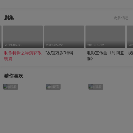
剧集
更多信息
2013-06-06
2013-05-22
2013-05-22
20
制作特辑之导演郭敬
“友谊万岁”特辑
电影宣传曲《时间煮
视
明篇
雨》
猜你喜欢
app观看
app观看
app观看