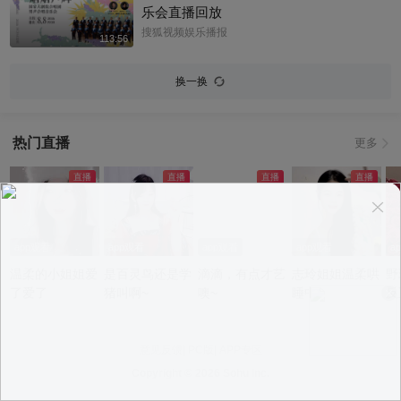
乐会直播回放
搜狐视频娱乐播报
113:56
换一换
热门直播
更多
app观看
app观看
app观看
app观看
a
温柔的小姐姐爱
是百灵鸟还是学
滴滴，有点才艺
志玲姐姐温柔哄
野
了爱了
猪叫啊~
噢~
睡中~
反
意见反馈
|
PC版
|
APP专区
Copyright ©
2026 Sohu Inc.