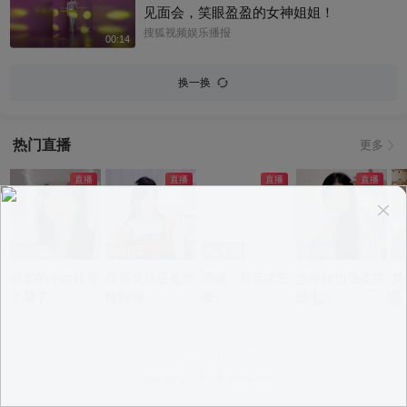
戏啦 @星同事 @小申小申 @小纪炖蘑菇
见面会，笑眼盈盈的女神姐姐！
@名人狐 @元气小梨 @一张大脸 @搜狐
搜狐视频娱乐播报
00:14
视频影展 #九门 #陈伟霆
换一换
热门直播
更多
app观看
app观看
app观看
app观看
a
温柔的小姐姐爱
是百灵鸟还是学
滴滴，有点才艺
志玲姐姐温柔哄
梦
了爱了
猪叫啊~
噢~
睡中~
意见反馈
|
PC版
|
APP专区
Copyright ©
2026 Sohu Inc.