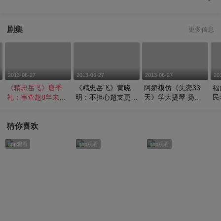
剧集
更多信息
2013-06-27
2013-06-27
2013-06-27
20
《精忠岳飞》唐季
《精忠岳飞》黄晓
阿娇模仿《失恋33
福
礼：审查超8年未遇
明：不担心超支更担
天》学大提琴 扬言
民
剪刀手
心收视率
两年之内不恋爱
房
猜你喜欢
app观看
app观看
app观看