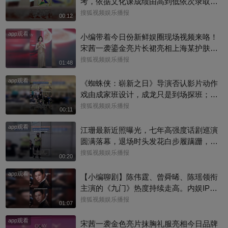
考，依据文化课成绩由高到低依次录取，
校方工作人员回复称：并不是取消艺考，
搜狐视频娱乐播报
00:12
只是调整了一些专业的录取方式
app观看
小编带着今日份新鲜娱圈现场视频来咯！
宋茜一袭鎏金亮片长裙亮相上海某护肤品
牌举办的新品发布会，活动上，她教学护
搜狐视频娱乐播报
01:48
肤操，还透露了近况，一起来看看现场还
app观看
有哪些趣事吧#宋茜
《蜘蛛侠：崭新之日》导演否认影片动作
戏由成家班设计，成龙只是到场探班；本
片武指张鹏师从成家班的布拉德·艾伦，成
搜狐视频娱乐播报
00:11
龙也曾认证他是成家班第七代成员！
app观看
江珊最新近照曝光，七年高强度话剧巡演
圆满落幕，退场时头发花白步履蹒跚，手
捂胸口状态疲惫
搜狐视频娱乐播报
00:20
app观看
【小编聊剧】陈伟霆、曾舜晞、陈瑶领衔
主演的《九门》热度持续走高。内娱IP改
编难得一见！陈伟霆版张启山，盗墓笔记
搜狐视频娱乐播报
01:07
宇宙里为数不多真人反哺纸片人的角色。
app观看
你心中张启山的样子？评论区聊聊吧@上
宋茜一袭金色亮片抹胸礼服亮相今日品牌