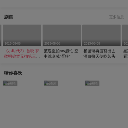
剧集
更多信息
2013-08-08
2013-08-08
2013-08-08
20
《小时代2》首映 郭
范逸臣拍mv超忙 空
杨丞琳再度豁出去
昆
敬明称暂无拍第三部
中跳伞喊“蛋疼”
漂白扮天使吃苦头
看
计划
猜你喜欢
app观看
app观看
app观看