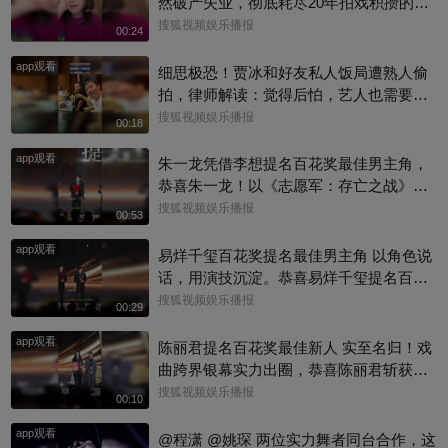
然破产失业，彻底耗尽20年拍戏积攒的全
部积蓄，日常生计只能依靠年迈母亲接
搜狐视频娱乐播报
00:24
济。镜头前的她情绪低落、眼眶泛红，向
app观看
母亲索要2000元生活费度日。
细思极恐！贾冰和好友私人饭局遭熟人偷
拍，律师解读：觉得后怕，艺人也需要私
人空间
搜狐视频娱乐播报
00:18
app观看
朱一龙凭借李想提名百花奖最佳男主角，
恭喜朱一龙！以《志愿军：存亡之战》李
想一角入围百花奖最佳男主，把志愿军战
搜狐视频娱乐播报
00:53
士的家国大义与细腻柔情演绎得淋漓尽
app观看
致，实力收获认可#百花奖 #朱一龙
易烊千玺百花奖提名最佳男主角 以角色说
话，用演技沉淀。恭喜易烊千玺提名百花
奖最佳男主角，每一次荧幕演绎都看得见
搜狐视频娱乐播报
00:29
成长与力量。#百花奖 #易烊千玺
app观看
陈丽君提名百花奖最佳新人 实至名归！戏
曲跨界银幕实力出圈，恭喜陈丽君斩获百
花奖最佳新人提名～#陈丽君 #百花奖
搜狐视频娱乐播报
00:10
app观看
@程潇 @姚琛 两位实力舞者同台合作，这