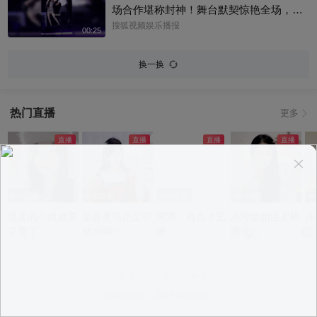
场合作堪称封神！舞台默契惊艳全场，妥
妥的神仙联动！@明星狐 @KPOP狐 @小
搜狐视频娱乐播报
00:25
丰本丰 #程潇 #姚琛
换一换
热门直播
更多
app观看
app观看
app观看
app观看
a
温柔的小姐姐爱
是百灵鸟还是学
滴滴，有点才艺
志玲姐姐温柔哄
伶
了爱了
猪叫啊~
噢~
睡中~
意见反馈
|
PC版
|
APP专区
Copyright ©
2026 Sohu Inc.