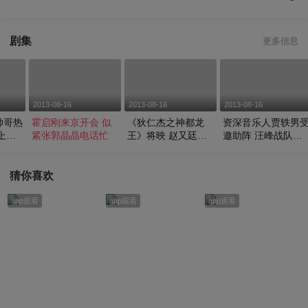
剧集
更多信息
2013-08-16
2013-08-16
2013-08-16
帅哥热
霍启刚来京开会 似
《狄仁杰之神都龙
资深音乐人贾轶男
上车
紧张郭晶晶电话忙
王》将映 赵又廷不
邀助阵 汪峰战队导
惧与刘德华比较
师考核开录
猜你喜欢
app观看
app观看
app观看