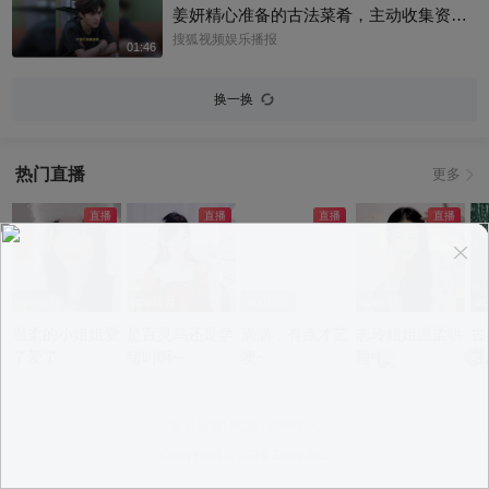
姜妍精心准备的古法菜肴，主动收集资料
做PDF菜单，标注菜品地域背景配图，连
搜狐视频娱乐播报
01:46
同事都可以直接拿来使用。还有谁没刷到
中餐厅这个暖心片段！#尹浩宇 #姜妍
换一换
热门直播
更多
app观看
app观看
app观看
app观看
a
温柔的小姐姐爱
是百灵鸟还是学
滴滴，有点才艺
志玲姐姐温柔哄
古
了爱了
猪叫啊~
噢~
睡中~
若
意见反馈
|
PC版
|
APP专区
Copyright ©
2026 Sohu Inc.