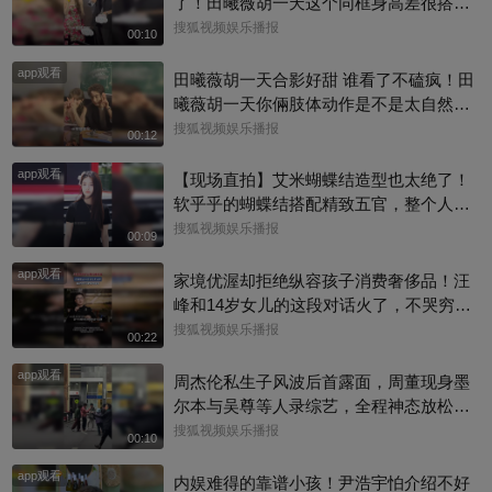
了！田曦薇胡一天这个同框身高差很搭
呀，一高一低温柔适配，光是同框就已经
搜狐视频娱乐播报
00:10
磕到了#田曦薇 #天才女友
app观看
田曦薇胡一天合影好甜 谁看了不磕疯！田
曦薇胡一天你倆肢体动作是不是太自然
了，下意识的互动松弛又好嗑，现偶CP感
搜狐视频娱乐播报
00:12
直接拉满#田曦薇 #天才女友
app观看
【现场直拍】艾米蝴蝶结造型也太绝了！
软乎乎的蝴蝶结搭配精致五官，整个人灵
气满满难怪大家都说艾米是大花幼年体，
搜狐视频娱乐播报
00:09
天生自带镜头氛围感～#艾米
app观看
家境优渥却拒绝纵容孩子消费奢侈品！汪
峰和14岁女儿的这段对话火了，不哭穷不
宠溺，把消费边界讲得明明白白，育儿观
搜狐视频娱乐播报
00:22
引人深思
app观看
周杰伦私生子风波后首露面，周董现身墨
尔本与吴尊等人录综艺，全程神态放松、
有说有笑，还主动向路人打招呼，完全没
搜狐视频娱乐播报
00:10
有被连日来的负面传闻影响情绪。目前，
app观看
杰威尔已发声明追责，清者自清#周杰伦
内娱难得的靠谱小孩！尹浩宇怕介绍不好