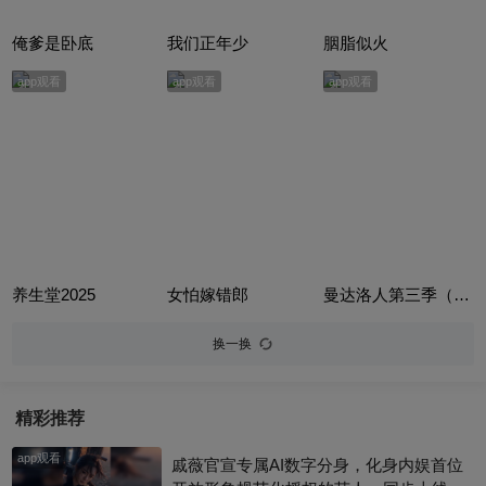
俺爹是卧底
我们正年少
胭脂似火
app观看
app观看
app观看
养生堂2025
女怕嫁错郎
曼达洛人第三季（The Mandalorian Season 3）
换一换
精彩推荐
app观看
戚薇官宣专属AI数字分身，化身内娱首位