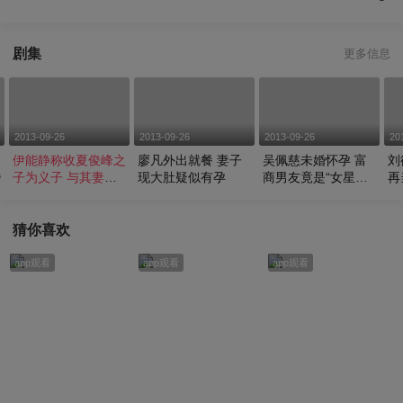
剧集
更多信息
2013-09-26
2013-09-26
2013-09-26
20
门
伊能静称收夏俊峰之
廖凡外出就餐 妻子
吴佩慈未婚怀孕 富
刘
婚
子为义子 与其妻结
现大肚疑似有孕
商男友竟是“女星杀
再
为姐妹
手”
没
猜你喜欢
app观看
app观看
app观看