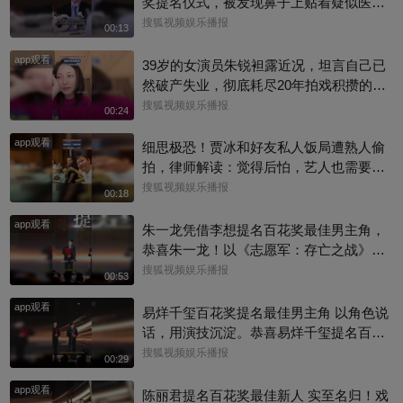
奖提名仪式，被发现鼻子上贴着疑似医用
胶带，对此，朱一龙影迷会公开与工作室
搜狐视频娱乐播报
00:13
聊天记录，表示其已妥善治疗，目前恢复
app观看
状况良好。希望龙哥早日恢复，片场多多
39岁的女演员朱锐袒露近况，坦言自己已
注意安全啊~
然破产失业，彻底耗尽20年拍戏积攒的全
部积蓄，日常生计只能依靠年迈母亲接
搜狐视频娱乐播报
00:24
济。镜头前的她情绪低落、眼眶泛红，向
app观看
母亲索要2000元生活费度日。
细思极恐！贾冰和好友私人饭局遭熟人偷
拍，律师解读：觉得后怕，艺人也需要私
人空间
搜狐视频娱乐播报
00:18
app观看
朱一龙凭借李想提名百花奖最佳男主角，
恭喜朱一龙！以《志愿军：存亡之战》李
想一角入围百花奖最佳男主，把志愿军战
搜狐视频娱乐播报
00:53
士的家国大义与细腻柔情演绎得淋漓尽
app观看
致，实力收获认可#百花奖 #朱一龙
易烊千玺百花奖提名最佳男主角 以角色说
话，用演技沉淀。恭喜易烊千玺提名百花
奖最佳男主角，每一次荧幕演绎都看得见
搜狐视频娱乐播报
00:29
成长与力量。#百花奖 #易烊千玺
app观看
陈丽君提名百花奖最佳新人 实至名归！戏