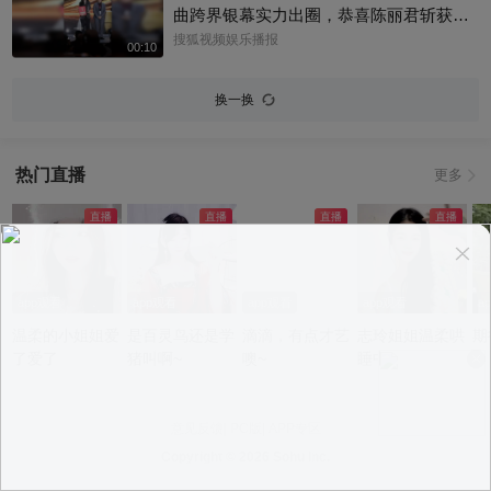
曲跨界银幕实力出圈，恭喜陈丽君斩获百
花奖最佳新人提名～#陈丽君 #百花奖
搜狐视频娱乐播报
00:10
换一换
热门直播
更多
app观看
app观看
app观看
app观看
a
温柔的小姐姐爱
是百灵鸟还是学
滴滴，有点才艺
志玲姐姐温柔哄
期
了爱了
猪叫啊~
噢~
睡中~
意见反馈
|
PC版
|
APP专区
Copyright ©
2026 Sohu Inc.