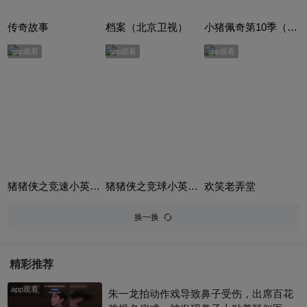
传奇故事
档案（北京卫视）
小猪佩奇第10季（Peppa Pig Season 10）（中文版） 有声音频
app观看
app观看
app观看
猪猪侠之竞速小英雄合集
猪猪侠之竞球小英雄合集
欢笑老弄堂
换一换
精彩推荐
app观看
朱一龙拍动作戏导致鼻子受伤，出席百花