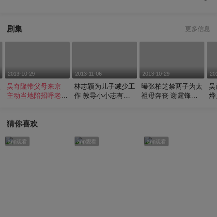
剧集
更多信息
2013-10-29
2013-11-06
2013-10-29
20
歌
吴奇隆带父母来京
林志颖为儿子减少工
曝张柏芝禁两子为太
吴
主动当地陪招呼老人
作 教导小小志有妙
祖母奔丧 谢霆锋否
烨
家
招
认
上
猜你喜欢
app观看
app观看
app观看