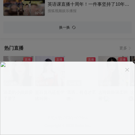
英语课直播十周年！一件事坚持了10年真
的太酷了，大家有没有跟着张老师的课
搜狐视频娱乐播报
02:08
程，看见更广阔的世界呢？细数内娱，其
实也藏着不少口语大神，他们一开口就对
换一换
味儿了，飙英文的片段甚至堪比口语范
本。今天咱们盘点英文输出质感拉满的艺
人，应援张老师的英语课。快跟着播报小
热门直播
更多
编一起来感受下什么叫开口即高级吧！@
张朝阳 @张朝阳的英语课 @麦小麦 @搜
狐先知道 @千里眼小当家 @高速公鹿 @
科学探索小组 @涛姐是女神 @狐圈圈 @
阿畅酷酷的 @小丰本丰 @小申小申 @刘
一杯 @Jen的很AI @一张大脸 @团子摘星
app观看
app观看
app观看
app观看
a
星 @元气小梨 @三三及里 @小纪炖蘑菇
温柔的小姐姐爱
是百灵鸟还是学
滴滴，有点才艺
志玲姐姐温柔哄
这
@吃喝玩乐找阿眉 @周沫Momo @小K财
了爱了
猪叫啊~
噢~
睡中~
况
宝书 @断舍离呀 @嘿凤梨like @不咽气的
小超人 @摸鱼兄弟 @直播狐 @小狐 @努
力学习的总结侠
意见反馈
|
PC版
|
APP专区
Copyright ©
2026 Sohu Inc.