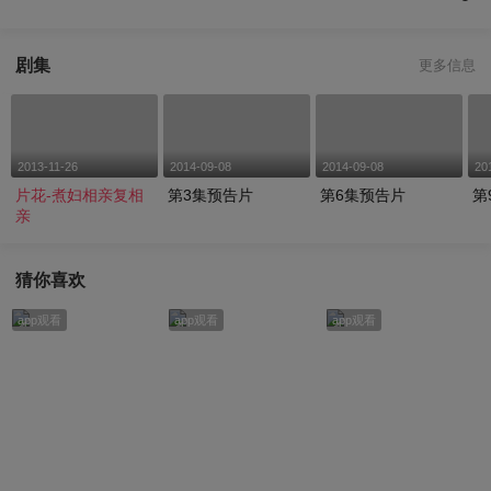
剧集
更多信息
2013-11-26
2014-09-08
2014-09-08
20
片花-煮妇相亲复相
第3集预告片
第6集预告片
第
亲
猜你喜欢
app观看
app观看
app观看