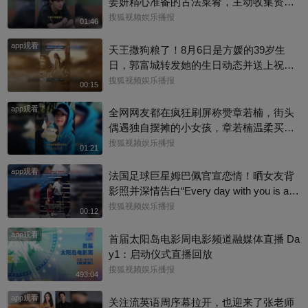
姜妍精心准备的古法菜肴，主动收集资料
做PDF菜单，标注菜品地域背景配图，连
搜狐视频娱乐播报
01:46
同事都可以直接拿来使用。还有谁没刷到
app观看
中餐厅这个暖心片段！#尹浩宇 #姜妍
天王撒狗粮了！8月6日是方媛的39岁生
日，郭富城转发她的生日动态并送上祝
福：“祝老婆生日快乐，身体健康，心想事
搜狐视频娱乐播报
00:15
成。”俩人结婚多年，育有3个女儿，日常
app观看
甜蜜幸福~
全网网友都在疯狂刷屏称赞章若楠，街头
偶遇独自摆摊的小女孩，章若楠温柔买下
全部小羊，全程弯腰平视小朋友，一举一
搜狐视频娱乐播报
01:21
动尽显绝佳人品。最打动人的不是花钱全
app观看
包，是她照顾到小孩的自尊心，平等对
法国足球巨星姆巴佩官宣恋情！晒女友背
待，善意又体面，这种细碎的善意真的很
影照并深情告白“Every day with you is a s
圈粉～@星同事 @搜狐综艺 @明星狐 #章
unny day. 有你在的每一天 都是晴天”，据
搜狐视频娱乐播报
00:12
若楠
悉，女方是西班牙女演员埃斯特·埃克斯波
app观看
西托，出演《名校风暴》，祝福祝福~@搜
首届太阳岛电影周电影频道融媒体直播 Da
狐体育 @搜狐跑步 @小申小申
y1：启动仪式直播回放
搜狐视频娱乐播报
493:04
app观看
关注流英语周序幕拉开，也迎来了张老师