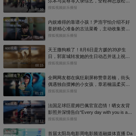
尔本与吴尊等人录综艺，全程神态放松、
有说有笑，还主动向路人打招呼，完全没
搜狐视频娱乐播报
00:10
有被连日来的负面传闻影响情绪。目前，
app观看
杰威尔已发声明追责，清者自清#周杰伦
内娱难得的靠谱小孩！尹浩宇怕介绍不好
姜妍精心准备的古法菜肴，主动收集资料
做PDF菜单，标注菜品地域背景配图，连
搜狐视频娱乐播报
01:46
同事都可以直接拿来使用。还有谁没刷到
app观看
中餐厅这个暖心片段！#尹浩宇 #姜妍
天王撒狗粮了！8月6日是方媛的39岁生
日，郭富城转发她的生日动态并送上祝
福：“祝老婆生日快乐，身体健康，心想事
搜狐视频娱乐播报
00:15
成。”俩人结婚多年，育有3个女儿，日常
app观看
甜蜜幸福~
全网网友都在疯狂刷屏称赞章若楠，街头
偶遇独自摆摊的小女孩，章若楠温柔买下
全部小羊，全程弯腰平视小朋友，一举一
搜狐视频娱乐播报
01:21
动尽显绝佳人品。最打动人的不是花钱全
app观看
包，是她照顾到小孩的自尊心，平等对
法国足球巨星姆巴佩官宣恋情！晒女友背
待，善意又体面，这种细碎的善意真的很
影照并深情告白“Every day with you is a s
圈粉～@星同事 @搜狐综艺 @明星狐 #章
unny day. 有你在的每一天 都是晴天”，据
搜狐视频娱乐播报
00:12
若楠
悉，女方是西班牙女演员埃斯特·埃克斯波
app观看
西托，出演《名校风暴》，祝福祝福~@搜
首届太阳岛电影周电影频道融媒体直播 Da