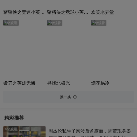
猪猪侠之竞速小英雄合集
猪猪侠之竞球小英雄合集
欢笑老弄堂
app观看
app观看
app观看
锻刀之英雄无悔
寻找北极光
烟花易冷
换一换
精彩推荐
app观看
周杰伦私生子风波后首露面，周董现身墨