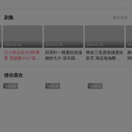
剧集
更多信息
2014-01-16
2014-01-16
2014-01-16
20
男
汪小菲证实大S怀男
田亮叶一茜重拍浪漫
网友三亚度假偶遇张
龚
婴 竟提醒小心“现世
婚纱大片 游乐园回
歆艺 海边瑜伽酥胸
演
报”
味甜蜜时光
走光
猜你喜欢
app观看
app观看
app观看