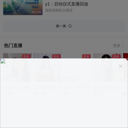
狐体育 @搜狐跑步 @小申小申
y1：启动仪式直播回放
搜狐视频娱乐播报
493:04
换一换
热门直播
更多
app观看
app观看
app观看
app观看
a
温柔的小姐姐爱
是百灵鸟还是学
滴滴，有点才艺
志玲姐姐温柔哄
辣
了爱了
猪叫啊~
噢~
睡中~
线
意见反馈
|
PC版
|
APP专区
Copyright ©
2026 Sohu Inc.