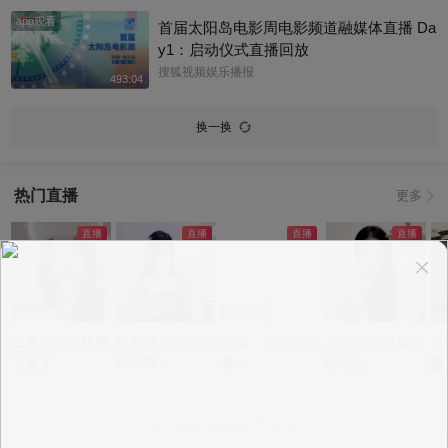
悉，女方是西班牙女演员埃斯特·埃克斯波
app观看
西托，出演《名校风暴》，祝福祝福~@搜
首届太阳岛电影周电影频道融媒体直播 Da
狐体育 @搜狐跑步 @小申小申
y1：启动仪式直播回放
搜狐视频娱乐播报
493:04
换一换
热门直播
更多
app观看
app观看
app观看
app观看
a
温柔的小姐姐爱
是百灵鸟还是学
滴滴，有点才艺
志玲姐姐温柔哄
喜
了爱了
猪叫啊~
噢~
睡中~
播
意见反馈
|
PC版
|
APP专区