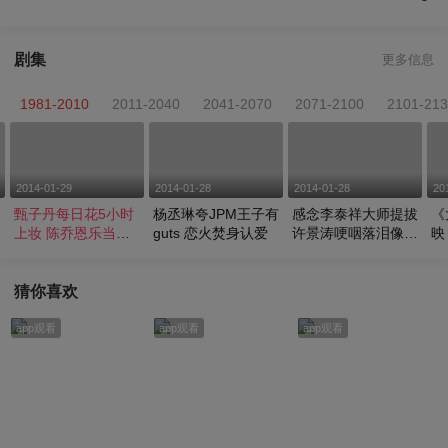
剧集
更多信息
1981-2010
2011-2040
2041-2070
2071-2100
2101-21
2014-01-29
2014-01-28
2014-01-28
20
春
甄子丹每日花5小时
杨丞琳夸JPM王子有
感念李泰祥大师提拔
《
上妆 陈乔恩乐当小
guts 恋火焚身认爱
许景涛哽咽落泪像送
映
粉丝
挚亲
恩
猜你喜欢
app观看
app观看
app观看