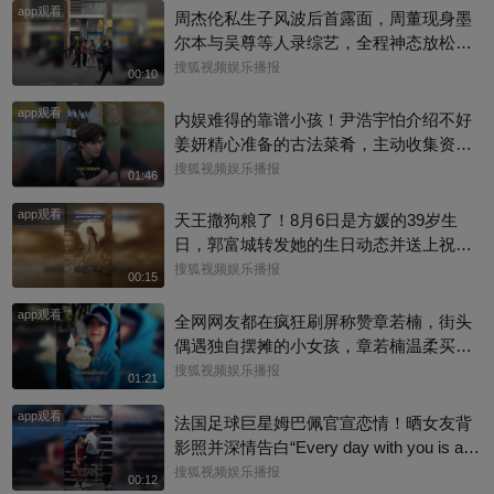
app观看
周杰伦私生子风波后首露面，周董现身墨
尔本与吴尊等人录综艺，全程神态放松、
有说有笑，还主动向路人打招呼，完全没
搜狐视频娱乐播报
00:10
有被连日来的负面传闻影响情绪。目前，
app观看
杰威尔已发声明追责，清者自清#周杰伦
内娱难得的靠谱小孩！尹浩宇怕介绍不好
姜妍精心准备的古法菜肴，主动收集资料
做PDF菜单，标注菜品地域背景配图，连
搜狐视频娱乐播报
01:46
同事都可以直接拿来使用。还有谁没刷到
app观看
中餐厅这个暖心片段！#尹浩宇 #姜妍
天王撒狗粮了！8月6日是方媛的39岁生
日，郭富城转发她的生日动态并送上祝
福：“祝老婆生日快乐，身体健康，心想事
搜狐视频娱乐播报
00:15
成。”俩人结婚多年，育有3个女儿，日常
app观看
甜蜜幸福~
全网网友都在疯狂刷屏称赞章若楠，街头
偶遇独自摆摊的小女孩，章若楠温柔买下
全部小羊，全程弯腰平视小朋友，一举一
搜狐视频娱乐播报
01:21
动尽显绝佳人品。最打动人的不是花钱全
app观看
包，是她照顾到小孩的自尊心，平等对
法国足球巨星姆巴佩官宣恋情！晒女友背
待，善意又体面，这种细碎的善意真的很
影照并深情告白“Every day with you is a s
圈粉～@星同事 @搜狐综艺 @明星狐 #章
unny day. 有你在的每一天 都是晴天”，据
搜狐视频娱乐播报
00:12
若楠