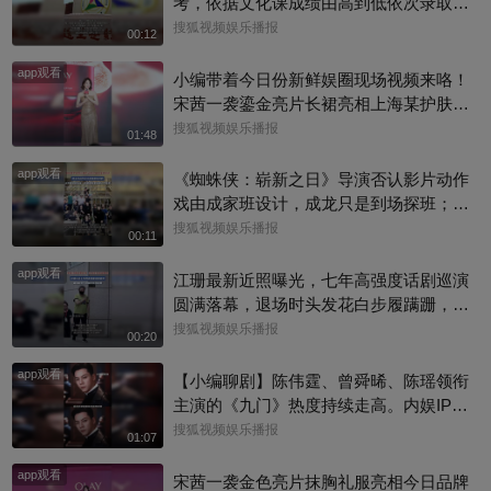
考，依据文化课成绩由高到低依次录取，
校方工作人员回复称：并不是取消艺考，
搜狐视频娱乐播报
00:12
只是调整了一些专业的录取方式
app观看
小编带着今日份新鲜娱圈现场视频来咯！
宋茜一袭鎏金亮片长裙亮相上海某护肤品
牌举办的新品发布会，活动上，她教学护
搜狐视频娱乐播报
01:48
肤操，还透露了近况，一起来看看现场还
app观看
有哪些趣事吧#宋茜
《蜘蛛侠：崭新之日》导演否认影片动作
戏由成家班设计，成龙只是到场探班；本
片武指张鹏师从成家班的布拉德·艾伦，成
搜狐视频娱乐播报
00:11
龙也曾认证他是成家班第七代成员！
app观看
江珊最新近照曝光，七年高强度话剧巡演
圆满落幕，退场时头发花白步履蹒跚，手
捂胸口状态疲惫
搜狐视频娱乐播报
00:20
app观看
【小编聊剧】陈伟霆、曾舜晞、陈瑶领衔
主演的《九门》热度持续走高。内娱IP改
编难得一见！陈伟霆版张启山，盗墓笔记
搜狐视频娱乐播报
01:07
宇宙里为数不多真人反哺纸片人的角色。
app观看
你心中张启山的样子？评论区聊聊吧@上
宋茜一袭金色亮片抹胸礼服亮相今日品牌