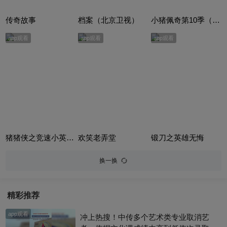
传奇故事
档案（北京卫视）
小猪佩奇第10季（Peppa Pig Season 10）（中文版） 有声音频
app观看
app观看
app观看
猪猪侠之竞速小英雄合集
欢笑老弄堂
锻刀之英雄无悔
换一换
精彩推荐
app观看
冲上热搜！中传多个艺术类专业取消艺