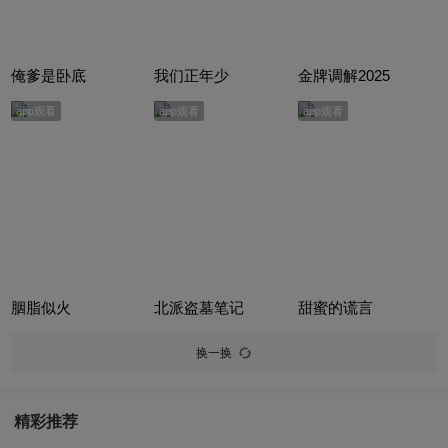
俺爹是卧底
我们正年少
金牌调解2025
app观看
app观看
app观看
胭脂似火
北派盗墓笔记
甜蜜的谎言
换一换
精彩推荐