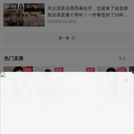
app观看
关注流英语周序幕拉开，也迎来了张老师
英语课直播十周年！一件事坚持了10年真
的太酷了，大家有没有跟着张老师的课
搜狐视频娱乐播报
02:08
程，看见更广阔的世界呢？细数内娱，其
实也藏着不少口语大神，他们一开口就对
换一换
味儿了，飙英文的片段甚至堪比口语范
本。今天咱们盘点英文输出质感拉满的艺
人，应援张老师的英语课。快跟着播报小
热门直播
更多
编一起来感受下什么叫开口即高级吧！@
张朝阳 @张朝阳的英语课 @麦小麦 @搜
狐先知道 @千里眼小当家 @高速公鹿 @
科学探索小组 @涛姐是女神 @狐圈圈 @
阿畅酷酷的 @小丰本丰 @小申小申 @刘
一杯 @Jen的很AI @一张大脸 @团子摘星
app观看
app观看
app观看
app观看
a
星 @元气小梨 @三三及里 @小纪炖蘑菇
安徽貂蝉前来报
是百灵鸟还是学
滴滴，有点才艺
志玲姐姐温柔哄
腻
@吃喝玩乐找阿眉 @周沫Momo @小K财
到！
猪叫啊~
噢~
睡中~
宝书 @断舍离呀 @嘿凤梨like @不咽气的
小超人 @摸鱼兄弟 @直播狐 @小狐 @努
力学习的总结侠
意见反馈
|
PC版
|
APP专区