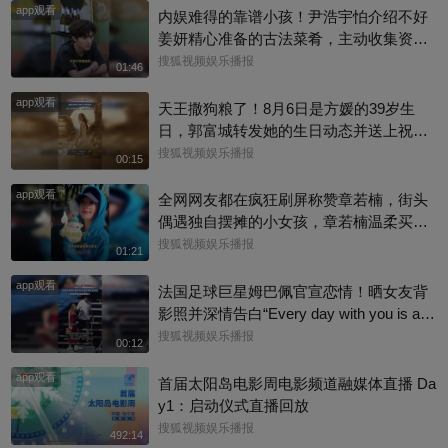
app观看
内娱难得的靠谱小孩！尹浩宇怕介绍不好
姜妍精心准备的古法菜肴，主动收集资料
做PDF菜单，标注菜品地域背景配图，连
搜狐视频娱乐播报
01:46
同事都可以直接拿来使用。还有谁没刷到
app观看
中餐厅这个暖心片段！#尹浩宇 #姜妍
天王撒狗粮了！8月6日是方媛的39岁生
日，郭富城转发她的生日动态并送上祝
福：“祝老婆生日快乐，身体健康，心想事
搜狐视频娱乐播报
00:15
成。”俩人结婚多年，育有3个女儿，日常
app观看
甜蜜幸福~
全网网友都在疯狂刷屏称赞章若楠，街头
偶遇独自摆摊的小女孩，章若楠温柔买下
全部小羊，全程弯腰平视小朋友，一举一
搜狐视频娱乐播报
01:21
动尽显绝佳人品。最打动人的不是花钱全
app观看
包，是她照顾到小孩的自尊心，平等对
法国足球巨星姆巴佩官宣恋情！晒女友背
待，善意又体面，这种细碎的善意真的很
影照并深情告白“Every day with you is a s
圈粉～@星同事 @搜狐综艺 @明星狐 #章
unny day. 有你在的每一天 都是晴天”，据
搜狐视频娱乐播报
00:12
若楠
悉，女方是西班牙女演员埃斯特·埃克斯波
app观看
西托，出演《名校风暴》，祝福祝福~@搜
首届太阳岛电影周电影频道融媒体直播 Da
狐体育 @搜狐跑步 @小申小申
y1：启动仪式直播回放
搜狐视频娱乐播报
492:14