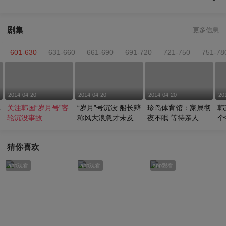
剧集
更多信息
601-630
631-660
661-690
691-720
721-750
751-78
2014-04-20
2014-04-20
2014-04-20
20
率
关注韩国“岁月号”客
“岁月”号沉没 船长辩
珍岛体育馆：家属彻
韩
轮沉没事故
称风大浪急才未及时
夜不眠 等待亲人消
个
疏散乘客
息
猜你喜欢
app观看
app观看
app观看