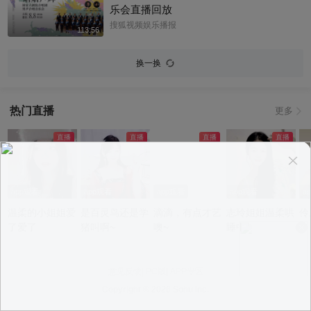
乐会直播回放
搜狐视频娱乐播报
113:56
换一换
热门直播
更多
app观看
app观看
app观看
app观看
a
温柔的小姐姐爱
是百灵鸟还是学
滴滴，有点才艺
志玲姐姐温柔哄
伶
了爱了
猪叫啊~
噢~
睡中~
意见反馈
|
PC版
|
APP专区
Copyright ©
2026 Sohu Inc.