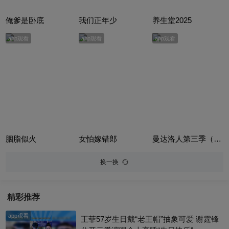
俺爹是卧底
我们正年少
养生堂2025
app观看
app观看
app观看
胭脂似火
女怕嫁错郎
曼达洛人第三季（The Mandalorian Season 3）
换一换
精彩推荐
app观看
王菲57岁生日戴“老王帽”抽象可爱 谢霆锋