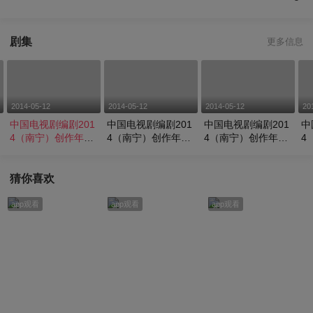
剧集
更多信息
2014-05-12
2014-05-12
2014-05-12
20
中国电视剧编剧201
中国电视剧编剧201
中国电视剧编剧201
中
4（南宁）创作年会
4（南宁）创作年会
4（南宁）创作年会
4
中
刘和平： 应将中华
高满堂：会听故事还
彭钢：合理运用广西
刘
民族的历史文化形态
要用心讲故事
资源讲好中国故事
现
融入故事中
猜你喜欢
app观看
app观看
app观看