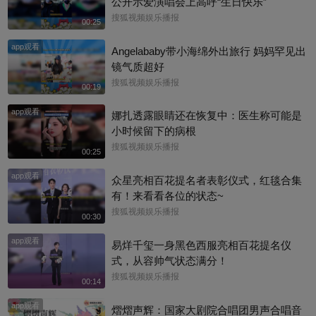
公开示爱演唱会上高呼“生日快乐”
搜狐视频娱乐播报
00:25
app观看
Angelababy带小海绵外出旅行 妈妈罕见出
镜气质超好
搜狐视频娱乐播报
00:19
app观看
娜扎透露眼睛还在恢复中：医生称可能是
小时候留下的病根
搜狐视频娱乐播报
00:25
app观看
众星亮相百花提名者表彰仪式，红毯合集
有！来看看各位的状态~
搜狐视频娱乐播报
00:30
app观看
易烊千玺一身黑色西服亮相百花提名仪
式，从容帅气状态满分！
搜狐视频娱乐播报
00:14
app观看
熠熠声辉：国家大剧院合唱团男声合唱音