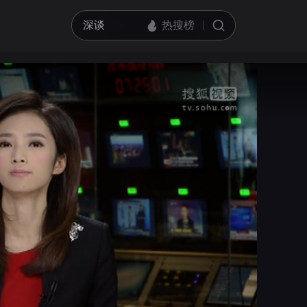
亮度
标准
饱和度
100
循环播放
对比度
100
跳过片头片尾