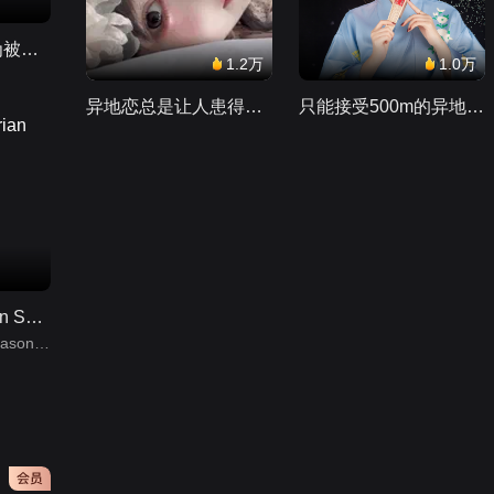
女嘉宾在婚姻里变傻变昏 都是因为被弟弟拿捏的丈夫
曼达洛人第一季（The
1.2万
1.0万
Mandalorian Season
1）第1集
异地恋总是让人患得患失。。。
只能接受500m的异地恋，电动车没电了......
3,192万
皇子归来之欢喜知府第
1集
10,730
烟花易冷第1集
曼达洛人第三季（The Mandalorian Season 3）第1集
87,800
曼达洛人第三季（The Mandalorian Season 3）