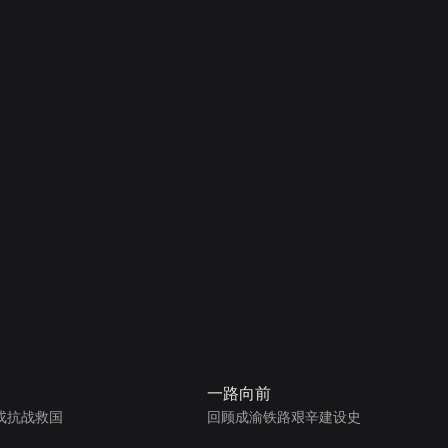
一路向前
戎抗战救国
回顾成渝铁路艰辛建设史