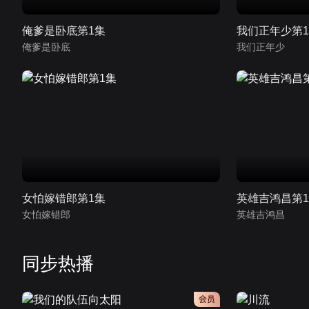
俺爹是卧底第1集
我们正年少第
俺爹是卧底
我们正年少
女怕嫁错郎第1集
英雄吉鸿昌第
女怕嫁错郎
英雄吉鸿昌
同步热播
会员
会员