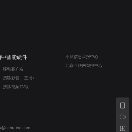
新狂蟒之灾
自嘲式幽默解构经典
件/智能硬件
不良信息举报中心
北京互联网举报中心
移动客户端
搜狐影音
直播+
搜狐视频TV版
u@sohu-inc.com