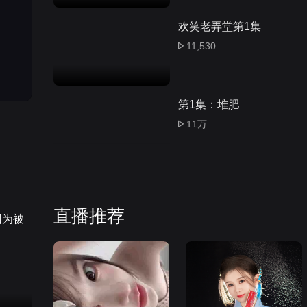
欢笑老弄堂第1集
11,530
第1集：堆肥
11万
那山那海第1集
171万
直播推荐
开局有剑域，我能苟成
剑神第1集
85,094