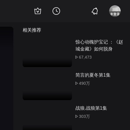
相关推荐
惊心动魄护宝记 ：《赵
城金藏》如何脱身
67,473
简言的夏冬第1集
490万
战狼.战狼第1集
303万