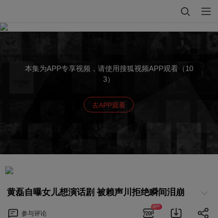
本集为APP专享视频，请使用搜狐视频APP观看（10
3）
去APP观看
黄磊自曝女儿想演话剧 被赖声川拒绝瞬间泪崩
APP
参与
评论