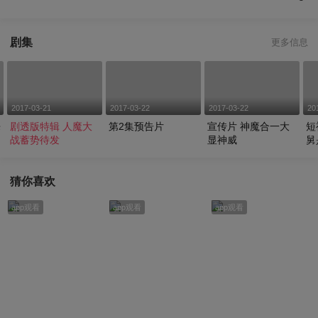
剧集
更多信息
2017-03-21
2017-03-22
2017-03-22
20
来
剧透版特辑 人魔大
第2集预告片
宣传片 神魔合一大
短
战蓄势待发
显神威
舅
猜你喜欢
app观看
app观看
app观看