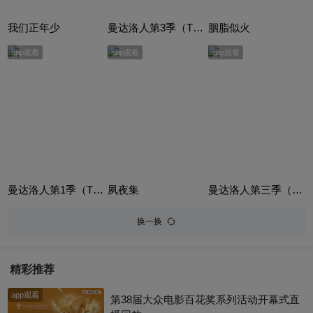
我们正年少
曼达洛人第3季（The Mandalorian Season 3）
胭脂似火
app观看
app观看
app观看
曼达洛人第1季（The Mandalorian Season 1）
夙夜集
曼达洛人第三季（The Mandalorian Season 3）
换一换
精彩推荐
app观看
第38届大众电影百花奖系列活动开幕式直