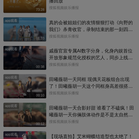
播回放
搜狐视频娱乐播报
73:28
app观看
真的会被姐姐们的友情狠狠打动《向野的
我们》杀青收官，录制结束的那一刻四个
姐姐全都哭了，抱在一起满是不舍。十五
搜狐视频娱乐播报
01:33
天新疆旷野自驾，一路相伴同苦同乐，这
app观看
份情谊并没有随着节目结束画上句号。大
戚薇官宣专属AI数字分身，化身内娱首位
家已经提前约定好了，往后还要一起奔赴
开放形象规范化授权的艺人，同步上线其
下一场属于她们的旅行，期待姐姐们的私
主演的末世AI漫剧！区别于复刻真人，戚
搜狐视频娱乐播报
00:38
下赴约！#辛芷蕾 #李宇春
薇亲自调校AI角色神态、原声配音把控细
app观看
节。面对AI盗脸乱象，她跳出被动维权的
田曦薇胡一天同框 现偶天花板组合出现
固有模式，主动划定合规使用边界，既开
了！田曦薇胡一天这个同框身高差很搭
拓数字内容新赛道，也为艺人肖像版权防
呀，一高一低温柔适配，光是同框就已经
搜狐视频娱乐播报
00:10
护探索出新思路#戚薇 #漫剧
磕到了#田曦薇 #天才女友
app观看
田曦薇胡一天合影好甜 谁看了不磕疯！田
曦薇胡一天你倆肢体动作是不是太自然
了，下意识的互动松弛又好嗑，现偶CP感
搜狐视频娱乐播报
00:12
直接拉满#田曦薇 #天才女友
app观看
【现场直拍】艾米蝴蝶结造型也太绝了！