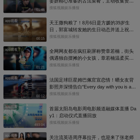
姜妍精心准备的古法菜肴，主动收集资料
做PDF菜单，标注菜品地域背景配图，连
搜狐视频娱乐播报
01:46
同事都可以直接拿来使用。还有谁没刷到
app观看
中餐厅这个暖心片段！#尹浩宇 #姜妍
天王撒狗粮了！8月6日是方媛的39岁生
日，郭富城转发她的生日动态并送上祝
福：“祝老婆生日快乐，身体健康，心想事
搜狐视频娱乐播报
00:15
成。”俩人结婚多年，育有3个女儿，日常
app观看
甜蜜幸福~
全网网友都在疯狂刷屏称赞章若楠，街头
偶遇独自摆摊的小女孩，章若楠温柔买下
全部小羊，全程弯腰平视小朋友，一举一
搜狐视频娱乐播报
01:21
动尽显绝佳人品。最打动人的不是花钱全
app观看
包，是她照顾到小孩的自尊心，平等对
法国足球巨星姆巴佩官宣恋情！晒女友背
待，善意又体面，这种细碎的善意真的很
影照并深情告白“Every day with you is a s
圈粉～@星同事 @搜狐综艺 @明星狐 #章
unny day. 有你在的每一天 都是晴天”，据
搜狐视频娱乐播报
00:12
若楠
悉，女方是西班牙女演员埃斯特·埃克斯波
app观看
西托，出演《名校风暴》，祝福祝福~@搜
首届太阳岛电影周电影频道融媒体直播 Da
狐体育 @搜狐跑步 @小申小申
y1：启动仪式直播回放
搜狐视频娱乐播报
493:04
app观看
关注流英语周序幕拉开，也迎来了张老师