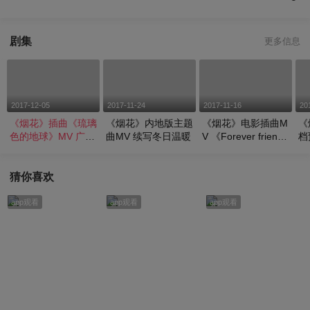
剧集
更多信息
2017-12-05
2017-11-24
2017-11-16
20
《烟花》插曲《琉璃
《烟花》内地版主题
《烟花》电影插曲M
《
色的地球》MV 广濑
曲MV 续写冬日温暖
V 《Forever friend
档
丝丝首次献唱
s》重现温暖经典
的
猜你喜欢
app观看
app观看
app观看