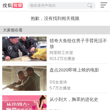
他在逆光中告白
抱歉，没有找到相关视频
大家都在看
猎奇大鱼咬住男子手臂死活不
放
阿里郎工作室
913.2万次播放
盘点2020即将上映的电影
DS女老诗
5.7万次播放
从小到大，胸罩的进化史