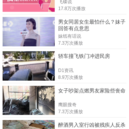
飞碟说
17.8万次播放
男女同居女生最怕什么？妹子
回答有点意思
妹纸有话说
7.3万次播放
轿车撞飞铁门冲进民房
D1资讯
8.9万次播放
女子吵架点燃男友家险些丧命
鹰眼搜奇
7.3万次播放
醉酒男入室行凶被残疾人反杀