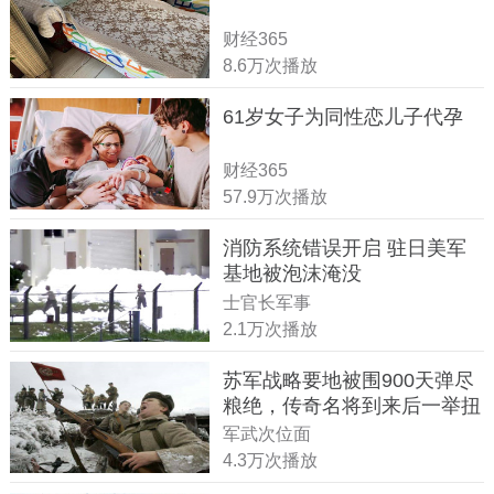
财经365
8.6万次播放
61岁女子为同性恋儿子代孕
财经365
57.9万次播放
消防系统错误开启 驻日美军
基地被泡沫淹没
士官长军事
2.1万次播放
苏军战略要地被围900天弹尽
粮绝，传奇名将到来后一举扭
转战局
军武次位面
4.3万次播放