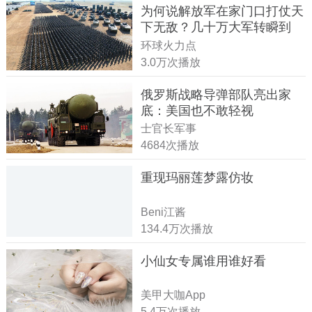
为何说解放军在家门口打仗天
下无敌？几十万大军转瞬到
达！
环球火力点
3.0万次播放
俄罗斯战略导弹部队亮出家
底：美国也不敢轻视
士官长军事
4684次播放
重现玛丽莲梦露仿妆
Beni江酱
134.4万次播放
小仙女专属谁用谁好看
美甲大咖App
5.4万次播放