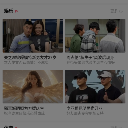
娱乐
更多
关之琳被曝模特新男友才27岁
周杰伦“私生子”风波后现身
本人发文否认恋情：不属实
在街头录综艺谈笑风生心情好
郭富城晒照为方媛庆生
李亚鹏昆明民宿开业
祝老婆生日快乐心想事成
好友周杰专程到场支持