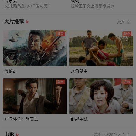
音乐会
双刺
文淇演绎战火中＂爱与死＂
祖峰王子文上演高能谍恋
大片推荐
更多
会员
会员
战狼2
八角笼中
会员
会员
叶问外传：张天志
血战午城
电影
最新上线25部大片