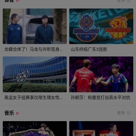
体育
更多
龙蟒合体了！马龙与许昕现身成都并肩谈笑
山东终结广东3连胜
奥运女子组赛事仅限生理女性参加
孙颖莎：和曼昱打出高水平对抗
音乐
更多