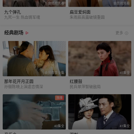
会员抢先看
会员抢先看
九个弹孔
扁豆爱焖面
九死一生 热血铸军魂
朱雨辰高露破镜重圆
经典剧场
更多
会员尊享全集
45集全
那年花开月正圆
红腰鼓
孙俪陈晓上演虐恋情深
民兵翠萍智破敌局
独播
40集全
41集全