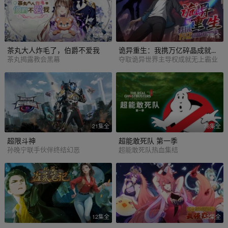
12集全
7集全
茶丸大人炸毛了，伯爵不爱我
诡异重生：我携万亿碎晶成就霸业
茶丸揭露教会黑幕
夺取诡异世界主导权成就无上霸业
21集全
78集全
超限斗神
超能敢死队 第一季
孙晚宁联手伙伴终结幻恶
超能敢死队热血集结
12集全
52集全