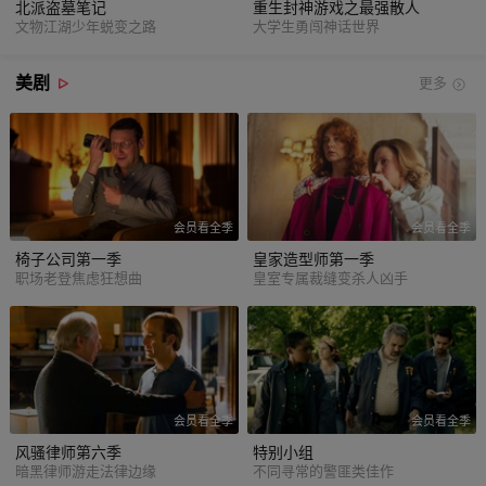
北派盗墓笔记
重生封神游戏之最强散人
文物江湖少年蜕变之路
大学生勇闯神话世界
美剧
更多
会员看全季
会员看全季
椅子公司第一季
皇家造型师第一季
职场老登焦虑狂想曲
皇室专属裁缝变杀人凶手
会员看全季
会员看全季
风骚律师第六季
特别小组
暗黑律师游走法律边缘
不同寻常的警匪类佳作