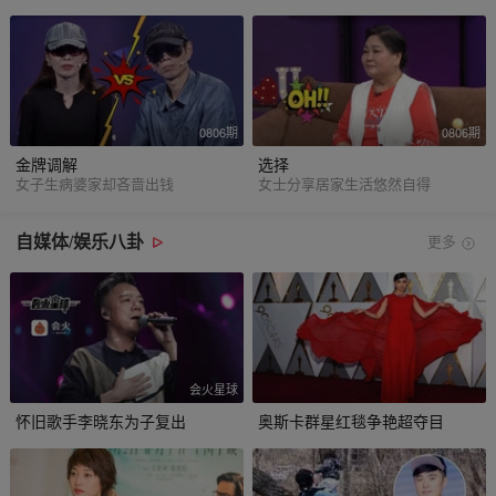
0806期
0806期
金牌调解
选择
女子生病婆家却吝啬出钱
女士分享居家生活悠然自得
自媒体/娱乐八卦
更多
会火星球
怀旧歌手李晓东为子复出
奥斯卡群星红毯争艳超夺目