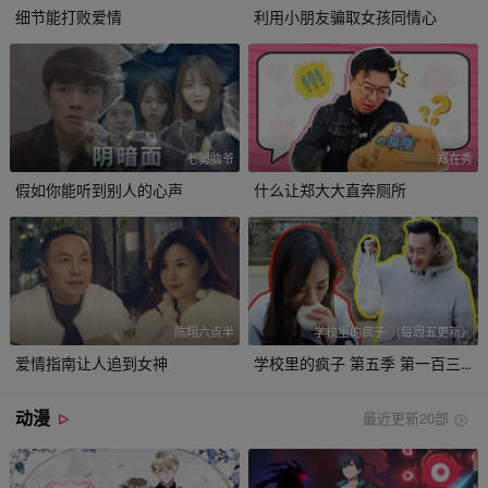
细节能打败爱情
利用小朋友骗取女孩同情心
七舅脑爷
郑在秀
假如你能听到别人的心声
什么让郑大大直奔厕所
陈翔六点半
学校里的疯子 （每周五更新）
爱情指南让人追到女神
学校里的疯子 第五季 第一百三十九集 路遇乞讨女骗子，一举两得巧揭穿！
动漫
最近更新20部