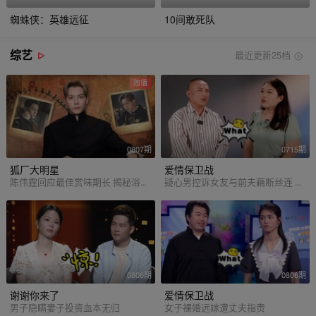
蜘蛛侠：英雄远征
10间敢死队
综艺
最近更新25档
独播
0807期
0715期
狐厂大明星
爱情保卫战
陈伟霆回应最佳赏味期长 揭秘浴池戏伏笔
疑心男控诉女友与前夫藕断丝连 花式逼婚惹女方嫌弃
0806期
0806期
谢谢你来了
爱情保卫战
男子隐瞒妻子投资血本无归
女子裸婚远嫁遭丈夫指责