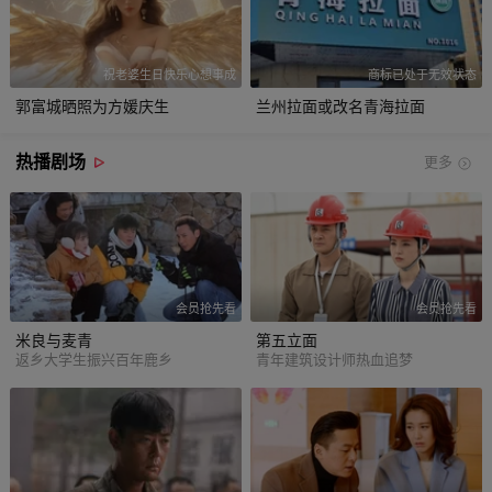
祝老婆生日快乐心想事成
商标已处于无效状态
郭富城晒照为方媛庆生
兰州拉面或改名青海拉面
热播剧场
更多
会员抢先看
会员抢先看
米良与麦青
第五立面
返乡大学生振兴百年鹿乡
青年建筑设计师热血追梦