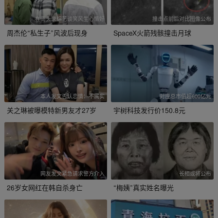
在街头录综艺谈笑风生心情好
撞击点前后对比图像公布
周杰伦“私生子”风波后现身
SpaceX火箭残骸撞击月球
本人发文否认恋情：不属实
对应总市值超600亿元
关之琳被曝模特新男友才27岁
宇树科技发行价150.8元
网友发文紧急请求警方介入
长相或将公布
26岁女网红在韩自杀身亡
“梅姨”真实姓名曝光