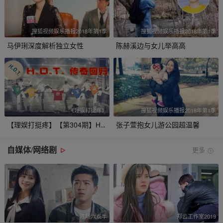
搜狐视频娱乐播报2018年第1季
搜狐视频娱乐播报2018年第1季
马伊琍深度解析独立女性
陈赫溪边与女儿举高高
《理娱打挺疼》
搜狐视频娱乐播报2018年第1季
【理娱打挺疼】【第304期】H.O.T回归竟然让粉丝哭到崩溃！
张子萱抱女儿游公园超温馨
自媒体/网络剧
更多
陈翔六点半
郑云工作室2019