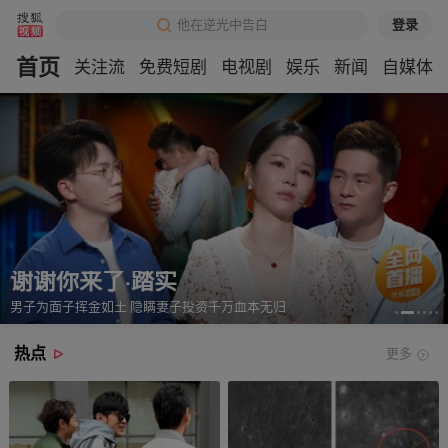
登录
他在逆光中告白
首页
关注流
免费短剧
电视剧
娱乐
新闻
自媒体
谢谢你来了·踏实
男子为面子挥金如土 隐瞒妻子投资千万血本无归
热点
更多