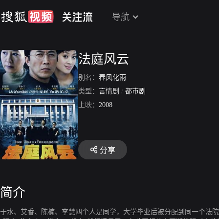
导航
法庭风云
别名：
春风化雨
类型：
言情剧
/
都市剧
上映：
2008
分享
简介
于水、艾香、陈楠、李慧四个人是同学，大学毕业后被分配到同一个法院