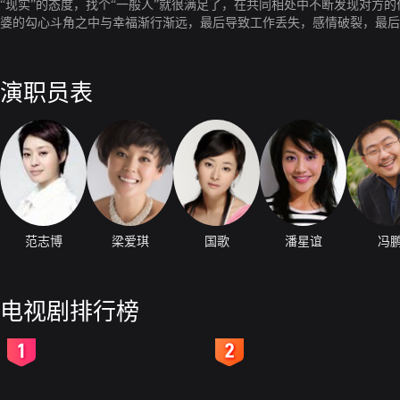
“现实”的态度，找个“一般人”就很满足了，在共同相处中不断发现对
婆的勾心斗角之中与幸福渐行渐远，最后导致工作丢失，感情破裂，最后
能靠自己。陈楠和李慧都是在北京大城市长大的孩子。陈楠美丽，感性，
离婚的道路上。追求完美也是要付出代价的，为了救助一个杀人犯，献出
演职员表
范志博
梁爱琪
国歌
潘星谊
冯
电视剧排行榜
2
3