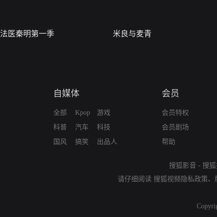
法医秦明第一季
米良与麦青
自媒体
会员
全部
Kpop
游戏
会员特权
科普
汽车
科技
会员剧场
国风
搞笑
出品人
帮助
搜狐影音
-
搜狐
请仔细阅读
搜狐视频隐私政策
、
Copyri