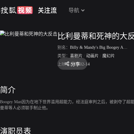
导航
比利曼蒂和死神的大
别名：
Billy & Mandy's Big Boogey Adventure
类型：
喜剧片
/
动画片
/
魔幻片
分享
上映：
2007-02-14
简介
Boogey Man因为在地下世界滥用超能力，经法庭审判之后，被剥
曼蒂等人必须联手制止他。
演职员表