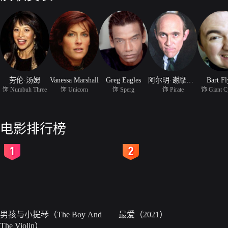
劳伦·汤姆
Vanessa Marshall
Greg Eagles
阿尔明·谢摩尔曼
Bart F
饰 Numbuh Three
饰 Unicorn
饰 Sperg
饰 Pirate
饰 Giant C
电影排行榜
2
3
男孩与小提琴（The Boy And
最爱（2021）
The Violin）