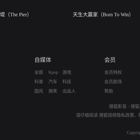
堤（The Pier）
天生大赢家（Born To Win）
自媒体
会员
全部
Kpop
游戏
会员特权
科普
汽车
科技
会员剧场
国风
搞笑
出品人
帮助
搜狐影音
-
搜狐
请仔细阅读
搜狐视频隐私政策
、
Copyri