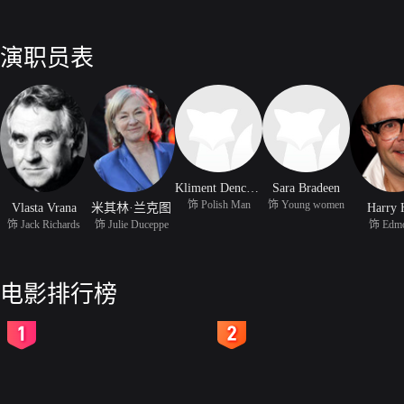
演职员表
Kliment Denchev
Sara Bradeen
饰 Polish Man
饰 Young women
Vlasta Vrana
米其林·兰克图
Harry 
饰 Jack Richards
饰 Julie Duceppe
饰 Edm
电影排行榜
2
3