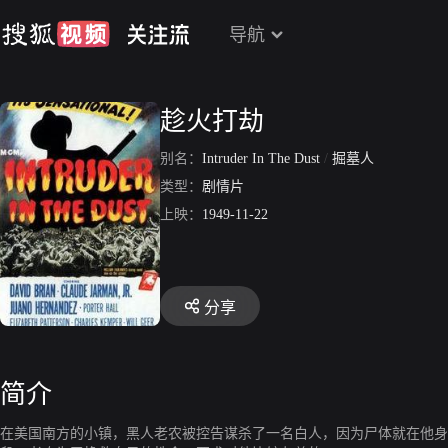
导航
趁火打劫
别名：
Intruder In The Dust
/
掘墓人
类型：
剧情片
上映：
1949-11-22
分享
简介
在美国南方的小镇，黑人老农被控告谋杀了一名白人，因为尸体就在他身