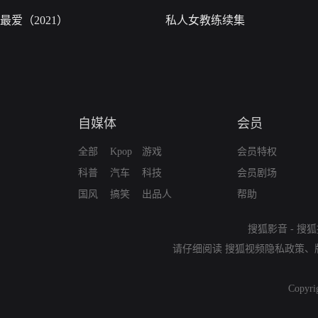
最爱（2021）
私人女教练续集
自媒体
会员
全部
Kpop
游戏
会员特权
科普
汽车
科技
会员剧场
国风
搞笑
出品人
帮助
搜狐影音
-
搜狐
请仔细阅读
搜狐视频隐私政策
、
Copyri