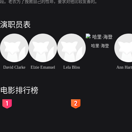
段。老农为了挽救自己的性命，要求对他比较友善的。
演职员表
哈里·海登
David Clarke
Elzie Emanuel
Lela Bliss
Ann Hart
电影排行榜
2
3