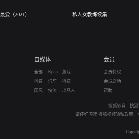
最爱（2021）
私人女教练续集
自媒体
会员
全部
Kpop
游戏
会员特权
科普
汽车
科技
会员剧场
国风
搞笑
出品人
帮助
搜狐影音
-
搜狐
请仔细阅读
搜狐视频隐私政策
、
Copyri