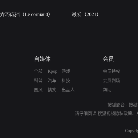
弄巧成拙（Le corniaud）
最爱（2021）
自媒体
会员
全部
Kpop
游戏
会员特权
科普
汽车
科技
会员剧场
国风
搞笑
出品人
帮助
搜狐影音
-
搜狐
请仔细阅读
搜狐视频隐私政策
、
Copyri