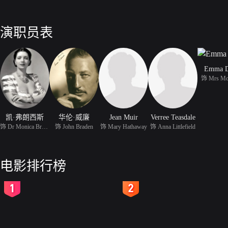
演职员表
Emma 
饰 Mrs Mo
凯·弗朗西斯
华伦·威廉
Jean Muir
Verree Teasdale
饰 Dr Monica Braden
饰 John Braden
饰 Mary Hathaway
饰 Anna Littlefield
电影排行榜
2
3