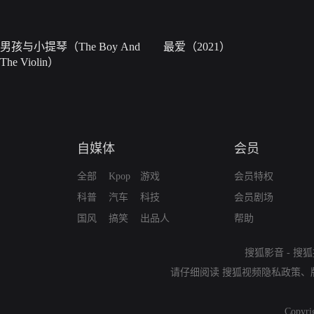
男孩与小提琴（The Boy And
最爱（2021）
The Violin）
自媒体
会员
全部
Kpop
游戏
会员特权
科普
汽车
科技
会员剧场
国风
搞笑
出品人
帮助
搜狐影音
-
搜狐
请仔细阅读
搜狐视频隐私政策
、
Copyri