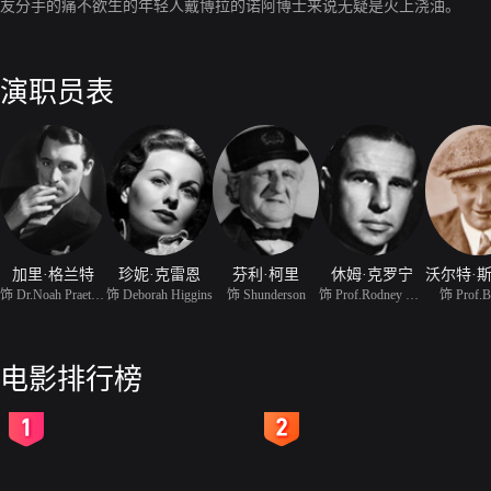
友分手的痛不欲生的年轻人戴博拉的诺阿博士来说无疑是火上浇油。
演职员表
加里·格兰特
珍妮·克雷恩
芬利·柯里
休姆·克罗宁
饰 Dr.Noah Praetorius
饰 Deborah Higgins
饰 Shunderson
饰 Prof.Rodney Elwell
饰 Prof.B
电影排行榜
2
3