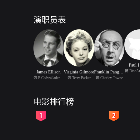
演职员表
Paul 
饰 Dist At
James Ellison
Virginia Gilmore
Franklin Pangborn
饰 P Cadwallader Jones
饰 Terry Parker
饰 Charley Towne
电影排行榜
2
3