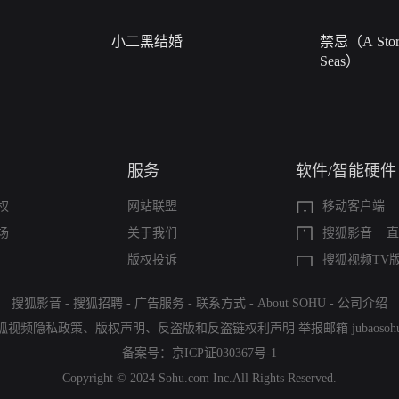
小二黑结婚
禁忌（A Story
Seas）
服务
软件/智能硬件
权
网站联盟
移动客户端
场
关于我们
搜狐影音
直
版权投诉
搜狐视频TV
搜狐影音
-
搜狐招聘
-
广告服务
-
联系方式
-
About SOHU
-
公司介绍
狐视频隐私政策
、
版权声明
、
反盗版和反盗链权利声明
举报邮箱
jubaoso
备案号：
京ICP证030367号-1
Copyright © 2024 Sohu.com Inc.All Rights Reserved.