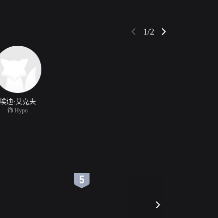
1/2
埃迪·艾克夫
饰 Hypo
6
7