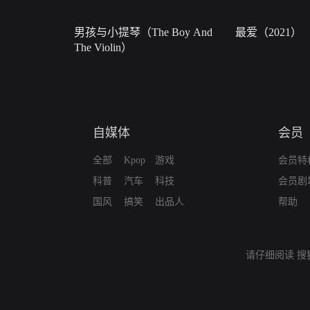
男孩与小提琴（The Boy And
最爱（2021）
The Violin）
自媒体
会员
全部
Kpop
游戏
会员特
科普
汽车
科技
会员剧
国风
搞笑
出品人
帮助
请仔细阅读
搜