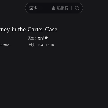
rney in the Carter Case
类型：
剧情片
Gilmore
Franklin Pangborn
上映：
1941-12-18
Paul Harvey
琳妮·卡沃
斯潘塞·查特斯
Dougl