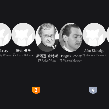
Harvey
琳妮·卡沃
John Eldredge
ty Winton
饰 Joyce Belmont
饰 Andrew Belmont
斯潘塞·查特斯
Douglas Fowley
饰 Judge White
饰 Vincent Mackay
4
5