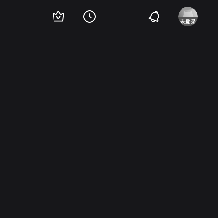
as Fowley
John Eldredge
埃迪·艾克夫
John Sheehan
Bradley Page
Lucille 