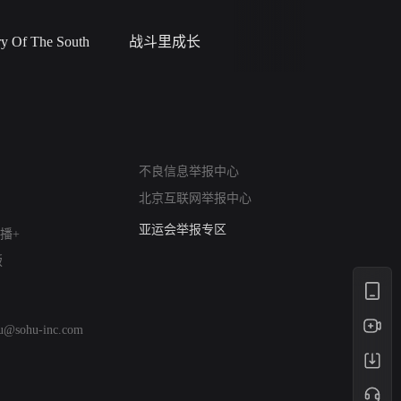
 Of The South
战斗里成长
私人女教
网络暴力有害信息举报
不良信息举报中心
12318 文化市场举报
北京互联网举报中心
算法推荐专项举报
亚运会举报专区
播+
涉历史虚无举报
版
网络谣言信息专项
涉政举报入口
涉未成年人举报
hu@sohu-inc.com
清朗自媒体乱象举报
涉民族宗教有害信息举报
清朗·生活服务类内容举报