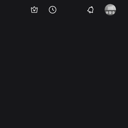
·史蒂芬斯
Forbes Murray
John Kelly
Eloise Hardt
Isabel Randolph
Chief 