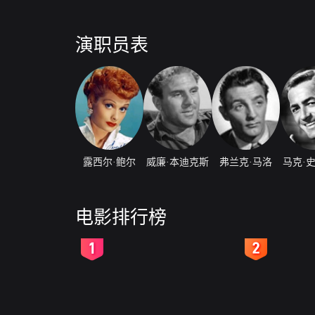
演职员表
露西尔·鲍尔
威廉·本迪克斯
弗兰克·马洛
马克·
电影排行榜
2
3