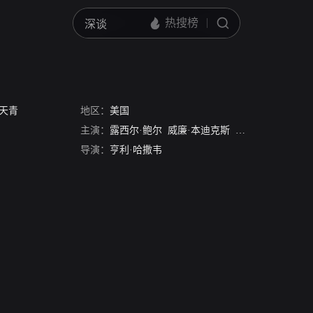
天青
地区：
美国
主演：
露西尔·鲍尔
威廉·本迪克斯
弗兰克·马洛
马克
导演：
亨利·哈撒韦