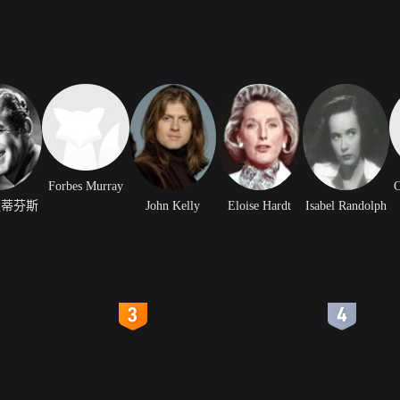
Forbes Murray
C
史蒂芬斯
John Kelly
Eloise Hardt
Isabel Randolph
4
5