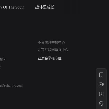
 Of The South
战斗里成长
私人女教
网络暴力有害信息举报
不良信息举报中心
12318 文化市场举报
北京互联网举报中心
算法推荐专项举报
亚运会举报专区
播+
涉历史虚无举报
版
网络谣言信息专项
涉政举报入口
涉未成年人举报
hu@sohu-inc.com
清朗自媒体乱象举报
涉民族宗教有害信息举报
清朗·生活服务类内容举报
清朗春节网络环境整治