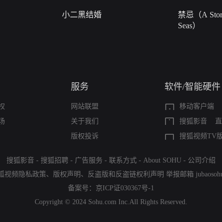
小二黑结婚
禁忌（A Story
Seas）
服务
软件/智能硬件
权
网站联盟
移动客户端
场
关于我们
搜狐影音
直
版权投诉
搜狐视频TV
搜狐影音
-
搜狐招聘
-
广告服务
-
联系方式
-
About SOHU
-
公司介绍
狐视频隐私政策
、
版权声明
、
反盗版和反盗链权利声明
举报邮箱
jubaoso
备案号：
京ICP证030367号-1
Copyright © 2024 Sohu.com Inc.All Rights Reserved.