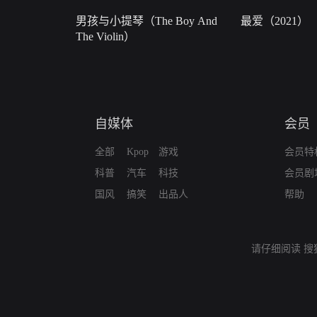
男孩与小提琴（The Boy And
最爱（2021）
The Violin）
自媒体
会员
全部
Kpop
游戏
会员特
科普
汽车
科技
会员剧
国风
搞笑
出品人
帮助
请仔细阅读
搜