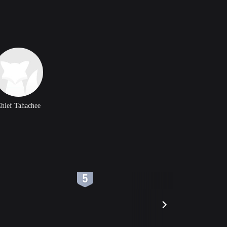
hief Tahachee
6
7