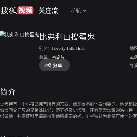
导航
比弗利山捣蛋鬼
别名：
Beverly Hills Brats
地
类型：
喜剧片
主
分享
上映：
1989
导
简介
史考特有一个小孩已拥有所有的东西，但却得不到他最想要的，他是超级
傲慢同父异母的兄弟姊妹们：蒂芬妮及史塔琳，还有常爱炫耀的洛柏特。
绑架他，并保证科里福能得到他所想要的钱，史考特认为此举可使他的家
人们开始了解到爱、生活、家庭及友谊的重要性。