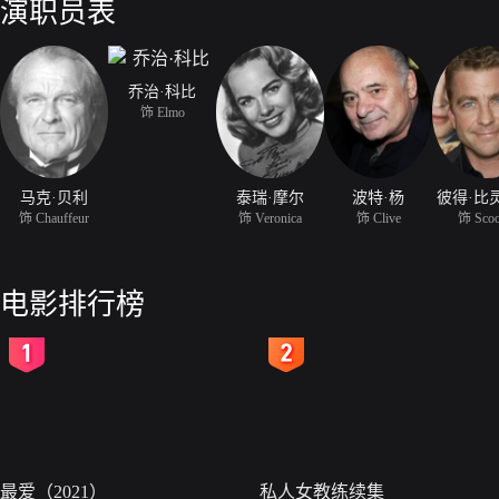
演职员表
乔治·科比
饰 Elmo
马克·贝利
泰瑞·摩尔
波特·杨
彼得·比
饰 Chauffeur
饰 Veronica
饰 Clive
饰 Scoo
电影排行榜
2
3
最爱（2021）
私人女教练续集