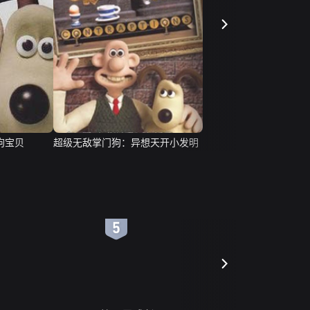
狗宝贝
超级无敌掌门狗：异想天开小发明
6
7