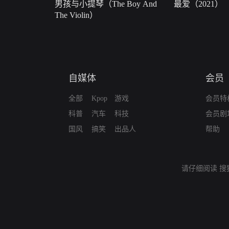
男孩与小提琴（The Boy And
最爱（2021）
The Violin）
自媒体
会员
全部
Kpop
游戏
会员特
科普
汽车
科技
会员剧
国风
搞笑
出品人
帮助
请仔细阅读
搜