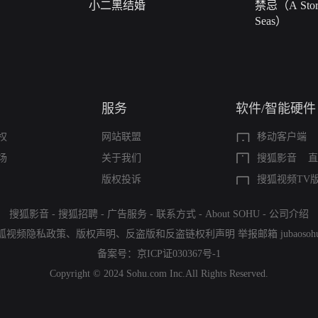
小二黑结婚
禁忌（A Story
Seas）
服务
软件/智能硬件
权
网站联盟
移动客户端
场
关于我们
搜狐影音
直
版权投诉
搜狐视频TV
搜狐影音
-
搜狐招聘
-
广告服务
-
联系方式
-
About SOHU
-
公司介绍
狐视频隐私政策
、
版权声明
、
反盗版和反盗链权利声明
举报邮箱
jubaoso
备案号：
京ICP证030367号-1
Copyright © 2024 Sohu.com Inc.All Rights Reserved.