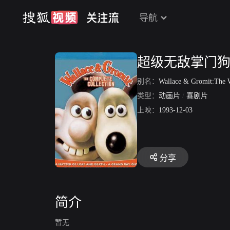
导航
超级无敌掌门
别名：
Wallace & Gromit:The Wrong 
类型：
动画片
/
喜剧片
上映：
1993-12-03
分享
简介
暂无