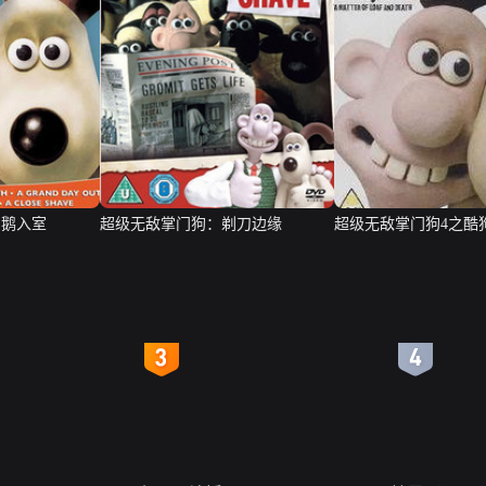
引鹅入室
超级无敌掌门狗：剃刀边缘
超级无敌掌门狗4之酷
4
5