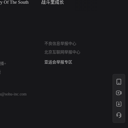
 Of The South
战斗里成长
私人女教
网络暴力有害信息举报
不良信息举报中心
12318 文化市场举报
北京互联网举报中心
算法推荐专项举报
亚运会举报专区
播+
涉历史虚无举报
版
网络谣言信息专项
涉政举报入口
涉未成年人举报
hu@sohu-inc.com
清朗自媒体乱象举报
涉民族宗教有害信息举报
清朗·生活服务类内容举报
清朗春节网络环境整治