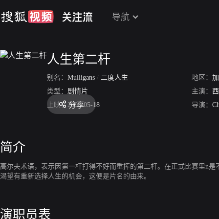
导航
人生第二杆
别名：
Mulligans
/
二度人生
地区：
加
类型：
剧情片
主演：
西
分享
上映：
2008-05-18
导演：
Ch
简介
高尔夫术语，表示因第一杆打得不好而重挥的第二杆。在正式比赛里n是
渴望有重新选择人生的机会，这便是片名的由来。
演职员表