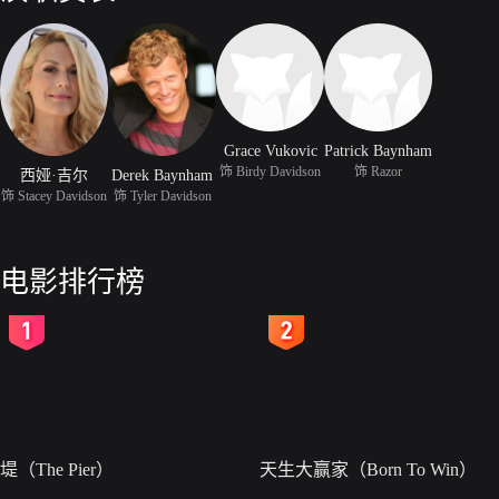
Grace Vukovic
Patrick Baynham
饰 Birdy Davidson
饰 Razor
西娅·吉尔
Derek Baynham
饰 Stacey Davidson
饰 Tyler Davidson
电影排行榜
2
3
堤（The Pier）
天生大赢家（Born To Win）