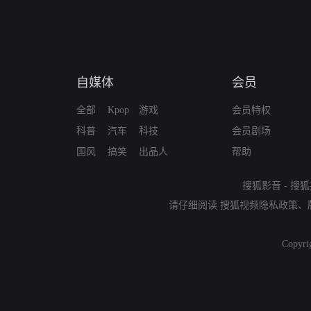
自媒体
会员
全部
Kpop
游戏
会员特权
科普
汽车
科技
会员剧场
国风
搞笑
出品人
帮助
搜狐影音
-
搜狐
请仔细阅读
搜狐视频隐私政策
、
Copyri