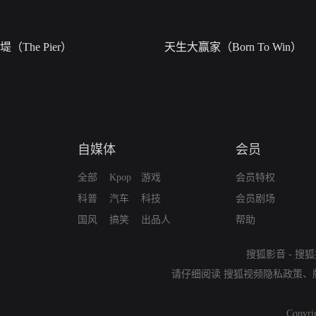
堤（The Pier）
天生大赢家（Born To Win）
自媒体
会员
全部
Kpop
游戏
会员特权
科普
汽车
科技
会员剧场
国风
搞笑
出品人
帮助
搜狐影音
-
搜狐
请仔细阅读
搜狐视频隐私政策
、
Copyri