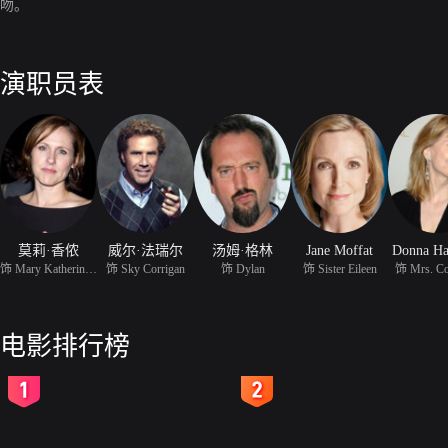
吻。
演职员表
莫莉·香侬
威尔·法瑞尔
汤姆·格林
Jane Moffat
Donna Ha
饰 Mary Katherine Galla
饰 Sky Corrigan
饰 Dylan
饰 Sister Eileen
饰 Mrs. Co
电影排行榜
2
3